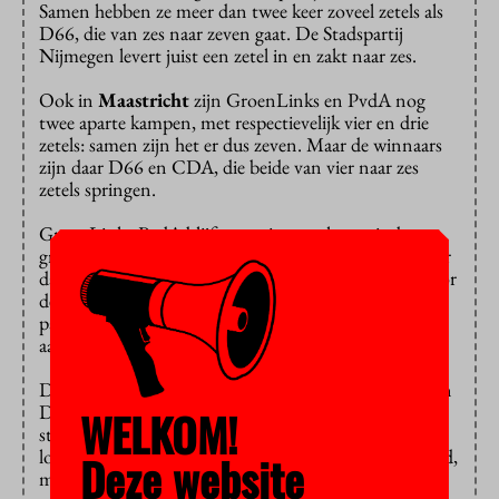
Samen hebben ze meer dan twee keer zoveel zetels als
D66, die van zes naar zeven gaat. De Stadspartij
Nijmegen levert juist een zetel in en zakt naar zes.
Ook in
Maastricht
zijn GroenLinks en PvdA nog
twee aparte kampen, met respectievelijk vier en drie
zetels: samen zijn het er dus zeven. Maar de winnaars
zijn daar D66 en CDA, die beide van vier naar zes
zetels springen.
GroenLinks-PvdA blijft met tien zetels veruit de
grootste in
Wageningen
. Dat zijn er wel twee minder
dan de vorige verkiezingen. Opmerkelijk: de Partij voor
de Dieren komt daar met twee zetels in de raad. Die
partij kijkt altijd met argusogen naar de dierproeven
aan de universiteit.
De lichtstad
Eindhoven
ziet een opmars van CDA en
D66, maar GroenLinks-PvdA (13) staat toch nog
WELKOM!
steeds veruit bovenaan en levert maar één zetel in. De
lokale partijen krijgen hier nog geen voet aan de grond,
Deze website
maar FvD (4) wel.