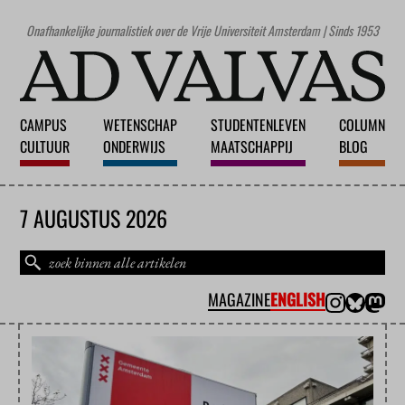
Onafhankelijke journalistiek over de Vrije Universiteit Amsterdam | Sinds 1953
CAMPUS
WETENSCHAP
STUDENTENLEVEN
COLUMN
CULTUUR
ONDERWIJS
MAATSCHAPPIJ
BLOG
7 AUGUSTUS 2026
MAGAZINE
ENGLISH