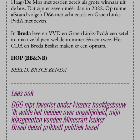
Haag/De Mos met zestien zetels als grote winnaar uit
de bus. Dat zijn er zeven méér dan in 2022. Op ruime
afstand volgen D66 met acht zetels en GroenLinks-
PvdA met zeven.
In
Breda
leveren VVD en GroenLinks-PvdA een zetel
in, maar ze blijven wel de nummer één en twee. Het
CDA en Breda Beslist maken er een opmars.
HOP (BB&NB)
BEELD: BRYCE BENDA
Lees ook
D66 nipt favoriet onder kiezers hoofdgebouw
‘Ik wilde het hebben over ongelijkheid, mijn
klasgenoten vonden Minecraft leuker’
Breed debat prikkelt politiek besef