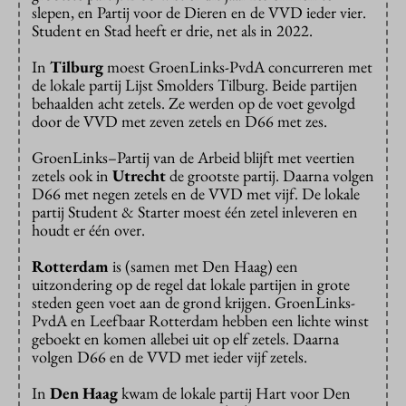
slepen, en Partij voor de Dieren en de VVD ieder vier.
Student en Stad heeft er drie, net als in 2022.
In
Tilburg
moest GroenLinks-PvdA concurreren met
de lokale partij Lijst Smolders Tilburg. Beide partijen
behaalden acht zetels. Ze werden op de voet gevolgd
door de VVD met zeven zetels en D66 met zes.
GroenLinks–Partij van de Arbeid blijft met veertien
zetels ook in
Utrecht
de grootste partij. Daarna volgen
D66 met negen zetels en de VVD met vijf. De lokale
partij Student & Starter moest één zetel inleveren en
houdt er één over.
Rotterdam
is (samen met Den Haag) een
uitzondering op de regel dat lokale partijen in grote
steden geen voet aan de grond krijgen. GroenLinks-
PvdA en Leefbaar Rotterdam hebben een lichte winst
geboekt en komen allebei uit op elf zetels. Daarna
volgen D66 en de VVD met ieder vijf zetels.
In
Den Haag
kwam de lokale partij Hart voor Den