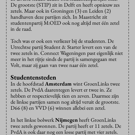
De grootste (STIP) zit in Delft en heeft opnieuw zes
zetels. Maar ook in Groningen (3) en Leiden (2)
handhaven deze partijen zich. In Maastricht zit
studentenpartij M:OED ook nog altijd met één zetel
in de raad.
Toch was er ook een verliezer bij de studenten. De
Utrechtse partij Student & Starter levert een van de
twee zetels in. Connect Wageningen past eigenlijk niet
meer in het rijtje sinds de partij is samengegaan met
Volt, maar zij gaan van twee naar één zetel.
Studentensteden
In de hoofdstad
Amsterdam
wint GroenLinks twee
zetels. De PvdA daarentegen levert er twee in. Ze
hebben er respectievelijk tien en zeven. Daarmee zijn
de linkse partijen samen nog altijd veruit de grootste.
D66 (8) en VVD (6) winnen allebei een zetel.
In het linkse bolwerk
Nijmegen
heeft GroenLinks
twee zetels gewonnen. De partij heeft er 11 zetels. De
PvdA is ook daar nog een losse partij met vier zetels.