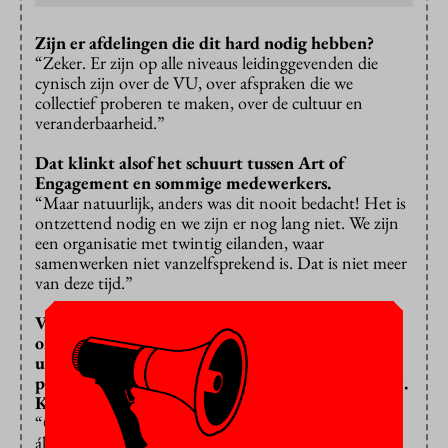
Zijn er afdelingen die dit hard nodig hebben?
“Zeker. Er zijn op alle niveaus leidinggevenden die
cynisch zijn over de VU, over afspraken die we
collectief proberen te maken, over de cultuur en
veranderbaarheid.”
Dat klinkt alsof het schuurt tussen Art of
Engagement en sommige medewerkers.
“Maar natuurlijk, anders was dit nooit bedacht! Het is
ontzettend nodig en we zijn er nog lang niet. We zijn
een organisatie met twintig eilanden, waar
samenwerken niet vanzelfsprekend is. Dat is niet meer
van deze tijd.”
Volgens het
werkbelevingsonderzoek
is de VU
onveiliger dan veel andere Nederlandse
universiteiten. Het gaat over pestgedrag,
psychisch geweld, seksuele intimidatie en agressie.
Komt dat doordat we minder goed
engagen
?
“Of je nou onderaan of bovenaan de lijst staat: voor
álle universiteiten is er echt een cultuurverandering