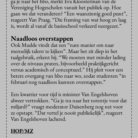
ga je naar het hbo, merkt Eva Kloosterman van de
Vereniging Hogescholen vanuit het publiek op. Hoe
gaan we dat veranderen? “Een waanzinnig goed punt”,
reageert Van Praag. “Die framing van wat hoog en laag
is, wordt al vanaf de basisschool verkeerd neergezet.”
Naadloos overstappen
Ook Mudde vindt dat een “nare manier om naar
menselijk talent te kijken”. Maar het zit diep in het
taalgebruik, erkent hij. “We moeten met minder lading
over de niveaus praten, bijvoorbeeld praktijkgericht
versus academisch of conceptueel.” Hij pleit voor een
betere overgang van hbo naar wo, zodat studenten “in
februari nog naadloos kunnen overstappen.”
Een kwartier voor tijd is minister Van Engelshoven
alweer vertrokken. “Ga je nu naar het torentje voor dat
miljard?” vraagt moderator Duisenberg nog net voor
ze opstapt. “Dat vertel je nooit publiekelijk”, reageert
Van Engelshoven lachend.
HOP/MZ