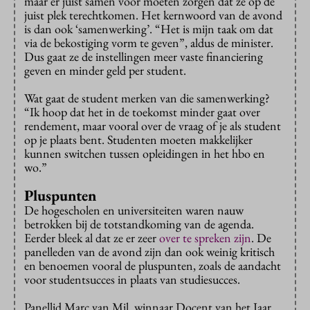
maar er juist samen voor moeten zorgen dat ze op de
juist plek terechtkomen. Het kernwoord van de avond
is dan ook ‘samenwerking’. “Het is mijn taak om dat
via de bekostiging vorm te geven”, aldus de minister.
Dus gaat ze de instellingen meer vaste financiering
geven en minder geld per student.
Wat gaat de student merken van die samenwerking?
“Ik hoop dat het in de toekomst minder gaat over
rendement, maar vooral over de vraag of je als student
op je plaats bent. Studenten moeten makkelijker
kunnen switchen tussen opleidingen in het hbo en
wo.”
Pluspunten
De hogescholen en universiteiten waren nauw
betrokken bij de totstandkoming van de agenda.
Eerder bleek al dat ze er zeer
over te spreken zijn
. De
panelleden van de avond zijn dan ook weinig kritisch
en benoemen vooral de pluspunten, zoals de aandacht
voor studentsucces in plaats van studiesucces.
Panellid Marc van Mil, winnaar Docent van het Jaar