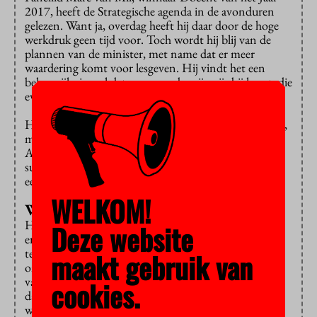
2017, heeft de Strategische agenda in de avonduren
gelezen. Want ja, overdag heeft hij daar door de hoge
werkdruk geen tijd voor. Toch wordt hij blij van de
plannen van de minister, met name dat er meer
waardering komt voor lesgeven. Hij vindt het een
belangrijk signaal dat er een onderwijsprijs bij komt, die
evenveel waard is als de Spinoza- en de Stevinpremies.
Hij erkent dat het geen oplossing is voor de werkdruk,
maar hij is minder kritisch dan bijvoorbeeld De Jonge
Akademie, die
stelt
dat zulk hoog prijzengeld “een
supersterrenmodel” in standhoudt. “Het heeft ook
een emancipatoir effect”, brengt Van Mil ertegenin.
WELKOM!
Wachten op geld
Het publiek is kritischer. In haar Strategische agenda
Deze website
erkent Van Engelshoven voor het eerst dat er op
termijn meer geld naar het hoger onderwijs en
maakt gebruik van
onderzoek moet. Ze opperde in de media een bedrag
van een miljard euro. Wanneer komt dat geld er
cookies.
daadwerkelijk, wil Marijtje Jongsma van
wetenschapsvakbond Vawo weten. “Dat is er niet