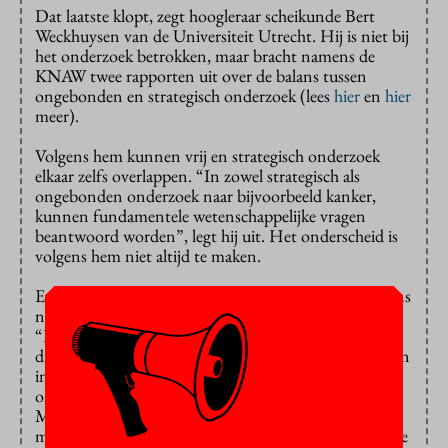
Dat laatste klopt, zegt hoogleraar scheikunde Bert
Weckhuysen van de Universiteit Utrecht. Hij is niet bij
het onderzoek betrokken, maar bracht namens de
KNAW twee rapporten uit over de balans tussen
ongebonden en strategisch onderzoek (lees
hier
en
hier
meer).
Volgens hem kunnen vrij en strategisch onderzoek
elkaar zelfs overlappen. “In zowel strategisch als
ongebonden onderzoek naar bijvoorbeeld kanker,
kunnen fundamentele wetenschappelijke vragen
beantwoord worden”, legt hij uit. Het onderscheid is
volgens hem niet altijd te maken.
Er is – zoals hij eerder
betoogde
– wel een goede balans
nodig tussen ongebonden en strategisch onderzoek.
“Het beeld bij vrij of ongebonden onderzoek is soms
dat wetenschappers tijd krijgen om een beetje te spelen
in hun zandbak. Dat is helemaal niet correct. Vrij
onderzoek levert misschien niet altijd direct wat op.
Maar als het lukt, dan is het een game changer en dat
moeten we als samenleving koesteren. De toekomstige