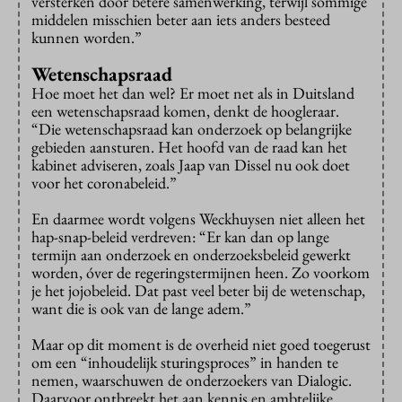
versterken door betere samenwerking, terwijl sommige
middelen misschien beter aan iets anders besteed
kunnen worden.”
Wetenschapsraad
Hoe moet het dan wel? Er moet net als in Duitsland
een wetenschapsraad komen, denkt de hoogleraar.
“Die wetenschapsraad kan onderzoek op belangrijke
gebieden aansturen. Het hoofd van de raad kan het
kabinet adviseren, zoals Jaap van Dissel nu ook doet
voor het coronabeleid.”
En daarmee wordt volgens Weckhuysen niet alleen het
hap-snap-beleid verdreven: “Er kan dan op lange
termijn aan onderzoek en onderzoeksbeleid gewerkt
worden, óver de regeringstermijnen heen. Zo voorkom
je het jojobeleid. Dat past veel beter bij de wetenschap,
want die is ook van de lange adem.”
Maar op dit moment is de overheid niet goed toegerust
om een “inhoudelijk sturingsproces” in handen te
nemen, waarschuwen de onderzoekers van Dialogic.
Daarvoor ontbreekt het aan kennis en ambtelijke