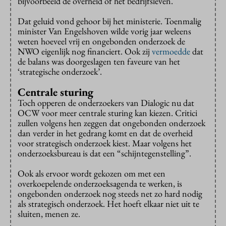
bijvoorbeeld de overheid of het bedrijfsleven.
Dat geluid vond gehoor bij het ministerie. Toenmalig
minister Van Engelshoven wilde vorig jaar weleens
weten hoeveel vrij en ongebonden onderzoek de
NWO eigenlijk nog financiert. Ook zij
vermoedde
dat
de balans was doorgeslagen ten faveure van het
‘strategische onderzoek’.
Centrale sturing
Toch opperen de onderzoekers van Dialogic nu dat
OCW voor meer centrale sturing kan kiezen. Critici
zullen volgens hen zeggen dat ongebonden onderzoek
dan verder in het gedrang komt en dat de overheid
voor strategisch onderzoek kiest. Maar volgens het
onderzoeksbureau is dat een “schijntegenstelling”.
Ook als ervoor wordt gekozen om met een
overkoepelende onderzoeksagenda te werken, is
ongebonden onderzoek nog steeds net zo hard nodig
als strategisch onderzoek. Het hoeft elkaar niet uit te
sluiten, menen ze.