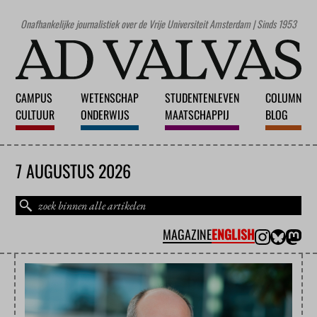
Onafhankelijke journalistiek over de Vrije Universiteit Amsterdam | Sinds 1953
CAMPUS
WETENSCHAP
STUDENTENLEVEN
COLUMN
CULTUUR
ONDERWIJS
MAATSCHAPPIJ
BLOG
7 AUGUSTUS 2026
MAGAZINE
ENGLISH