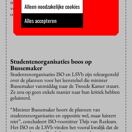
masterstudenten. Voor het afschaffen van de beurs
Alleen noodzakelijke cookies
voor de bachelor komt een apart wetsvoorstel en dus
ook een apart advies.
Alles accepteren
Studentenorganisaties boos op
Bussemaker
Studentenorganisaties ISO en LSVb zijn teleurgesteld
over de plannen voor het leenstelsel die minister
Bussemaker vanmiddag naar de Tweede Kamer stuurt.
Ze zou op geen enkele manier naar hun kritiek hebben
geluisterd.
“Minister Bussemaker hoort de plannen van
studentenorganisaties en oppositie wel, maar luistert
niet”, concludeert ISO-voorzitter Thijs van Reekum.
Het ISO en de LSVb vinden het vooral kwalijk dat de