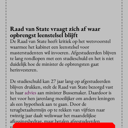
Raad van State vraagt zich af waar
opbrengst leenstelsel blijft
De Raad van State heeft kritiek op het wetsvoorstel
waarmee het kabinet een leenstelsel voor
masterstudenten wil invoeren. Afgestudeerden blijven
te lang rondlopen met een studieschuld en het is niet
duidelijk hoe de minister de opbrengsten gaat
herinvesteren.
De studieschuld kan 27 jaar lang op afgestudeerden
blijven drukken, stelt de Raad van State bezorgd vast
in haar
advies
aan minister Bussemaker. Daardoor is
het voor hen jarenlang moeilijker om andere leningen
als een hypotheek aan te gaan. Door de
terugbetaaltermijn op te rekken van vijftien naar
twintig jaar daalt weliswaar het maandelijkse
aflossingsbedrag, maar betalen afgestudeerden
uiteindelijk een groter deel van hun schuld – en meer