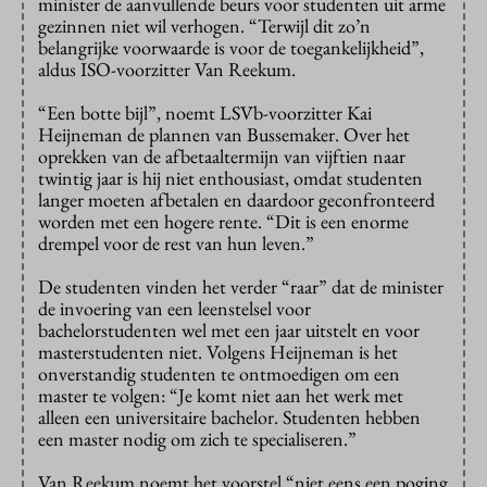
minister de aanvullende beurs voor studenten uit arme
gezinnen niet wil verhogen. “Terwijl dit zo’n
belangrijke voorwaarde is voor de toegankelijkheid”,
aldus ISO-voorzitter Van Reekum.
“Een botte bijl”, noemt LSVb-voorzitter Kai
Heijneman de plannen van Bussemaker. Over het
oprekken van de afbetaaltermijn van vijftien naar
twintig jaar is hij niet enthousiast, omdat studenten
langer moeten afbetalen en daardoor geconfronteerd
worden met een hogere rente. “Dit is een enorme
drempel voor de rest van hun leven.”
De studenten vinden het verder “raar” dat de minister
de invoering van een leenstelsel voor
bachelorstudenten wel met een jaar uitstelt en voor
masterstudenten niet. Volgens Heijneman is het
onverstandig studenten te ontmoedigen om een
master te volgen: “Je komt niet aan het werk met
alleen een universitaire bachelor. Studenten hebben
een master nodig om zich te specialiseren.”
Van Reekum noemt het voorstel “niet eens een poging