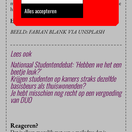
middelen past niet bij een demissionair kabinet”, stelde
hij.
Alles accepteren
HOP/BB
BEELD: FABIAN BLANK VIA UNSPLASH
Lees ook
Nationaal Studentendebat: ‘Hebben we het een
beetje leuk?’
Krijgen studenten op kamers straks dezelfde
basisbeurs als thuiswonenden?
Je hebt misschien nog recht op een vergoeding
van DUO
Reageren?
Dat is alleen mogelijk met een e-mailadres dat is