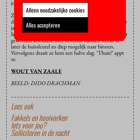
jouw looptempo aannemen?
Alleen noodzakelijke cookies
Ze kijkt opzij en schrikt. Het donkere figuur staat
dichterbij. Of vergist ze zich? Ze haalt de hand uit haar
Alles accepteren
jaszak waarmee ze de sleutel zowat fijnknijpt. De
lichten aan de overkant van het IJ schijnen op haar wit
geworden knokkels. Met bevende handen steekt ze
later de huissleutel zo diep mogelijk naar binnen.
Vervolgens draait ze hem een halve slag. ‘Thuis!’ appt
ze.
WOUT VAN ZAALE
BEELD: DIDO DRACHMAN
Lees ook
Fakkels en hooivorken
Iets voor jou?
Solliciteren in de nacht