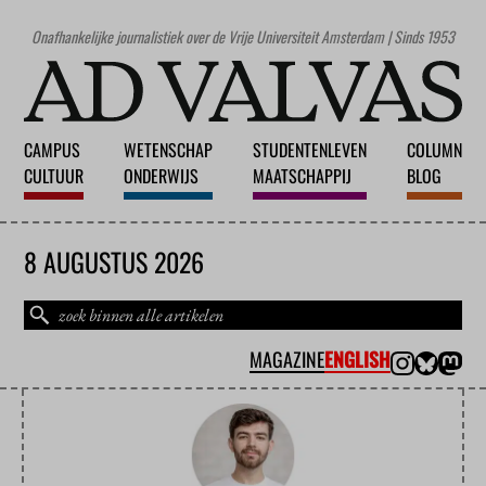
Onafhankelijke journalistiek over de Vrije Universiteit Amsterdam | Sinds 1953
CAMPUS
WETENSCHAP
STUDENTENLEVEN
COLUMN
CULTUUR
ONDERWIJS
MAATSCHAPPIJ
BLOG
8 AUGUSTUS 2026
MAGAZINE
ENGLISH