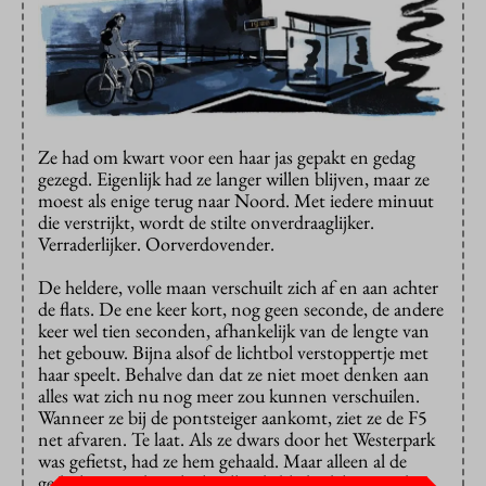
Ze had om kwart voor een haar jas gepakt en gedag
gezegd. Eigenlijk had ze langer willen blijven, maar ze
moest als enige terug naar Noord. Met iedere minuut
die verstrijkt, wordt de stilte onverdraaglijker.
Verraderlijker. Oorverdovender.
De heldere, volle maan verschuilt zich af en aan achter
de flats. De ene keer kort, nog geen seconde, de andere
keer wel tien seconden, afhankelijk van de lengte van
het gebouw. Bijna alsof de lichtbol verstoppertje met
haar speelt. Behalve dan dat ze niet moet denken aan
alles wat zich nu nog meer zou kunnen verschuilen.
Wanneer ze bij de pontsteiger aankomt, ziet ze de F5
net afvaren. Te laat. Als ze dwars door het Westerpark
was gefietst, had ze hem gehaald. Maar alleen al de
gedachte aan de onheilspellende bladerdekens in de