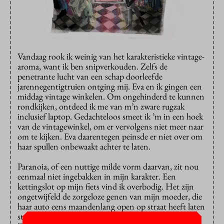
Vandaag rook ik weinig van het karakteristieke vintage-
aroma, want ik ben snipverkouden. Zelfs de
penetrante lucht van een schap doorleefde
jarennegentigtruien ontging mij. Eva en ik gingen een
middag vintage winkelen. Om ongehinderd te kunnen
rondkijken, ontdeed ik me van m’n zware rugzak
inclusief laptop. Gedachteloos smeet ik ’m in een hoek
van de vintagewinkel, om er vervolgens niet meer naar
om te kijken. Eva daarentegen peinsde er niet over om
haar spullen onbewaakt achter te laten.
Paranoia, of een nuttige milde vorm daarvan, zit nou
eenmaal niet ingebakken in mijn karakter. Een
kettingslot op mijn fiets vind ik overbodig. Het zijn
ongetwijfeld de zorgeloze genen van mijn moeder, die
haar auto eens maandenlang open op straat heeft laten
staan.