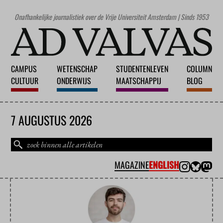
Onafhankelijke journalistiek over de Vrije Universiteit Amsterdam | Sinds 1953
CAMPUS
WETENSCHAP
STUDENTENLEVEN
COLUMN
CULTUUR
ONDERWIJS
MAATSCHAPPIJ
BLOG
7 AUGUSTUS 2026
MAGAZINE
ENGLISH