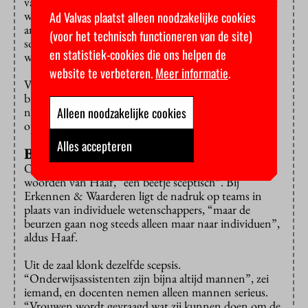
van prestaties ook op een verhalende manier aandacht
wordt besteed aan opgedane kennis, ervaringen en
Ad Valvas plaatst alleen noodzakelijke cookies
andere relevante zaken, niet heeft verholpen dat er bij
(voor het technisch functioneren van de site)
sollicitaties nog steeds een bias is, waarbij werkgevers
en statistiek-cookies die ons helpen de
werknemers kiezen die op henzelf lijken.
website te verbeteren.
Meer informatie
.
Volgens Haaf verhelpt open science ook het seksisme
bij de rolverdeling binnen wetenschappelijke teams
Alleen noodzakelijke cookies
niet. Vrouwen nemen vooral ondersteunende rollen
op zich, zei ze.
Alles accepteren
Beetje sceptisch
Over Erkennen & Waarderen was iedereen, in de
woorden van Haaf, “een beetje sceptisch”. Bij
Erkennen & Waarderen ligt de nadruk op teams in
plaats van individuele wetenschappers, “maar de
beurzen gaan nog steeds alleen maar naar individuen”,
aldus Haaf.
Uit de zaal klonk dezelfde scepsis.
“Onderwijsassistenten zijn bijna altijd mannen”, zei
iemand, en docenten nemen alleen mannen serieus.
“Vrouwen wordt gevraagd wat zij kunnen doen om de