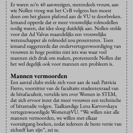
Er waren zo’n 40 aanwezigen, merendeels vrouw, aan
wie Nollen vroeg wat het CvB volgens hen moest
doen om het glazen plafond aan de VU te doorbreken.
Iemand opperde dat er meer vrouwelijke rolmodellen
nodig waren, dat idee sloeg duidelijk aan. Nollen stelde
voor dat Ad Valvas maandelijks een vrouwelijke
wetenschapper als rolmodel zou presenteren. Toen
iemand suggereerde dat ondervertegenwoordiging van
vrouwen in hoge posities niet iets was waar veel
mannen zich druk om maken, protesteerde Nollen dat
het wel degelijk ook voor mannen een probleem is.
Mannen vermoorden
Een aantal clubs stelde zich voor aan de zaal: Patricia
Fierro, voorzitter van de facultaire studentenraad van
de bètafaculteit, vertelde iets over Women in STEM,
dat zich ervoor inzet dat meer vrouwen een technische
of bètastudie volgen. Taalkundige Lena Karvovskaya
vertegenwoordigde Women@VU. “We willen niet alle
mannen vermoorden, we willen met elkaar
vooruitgang boeken, zodat iedereen de beste versie van
zichzelf kan zijn”, zei ze.