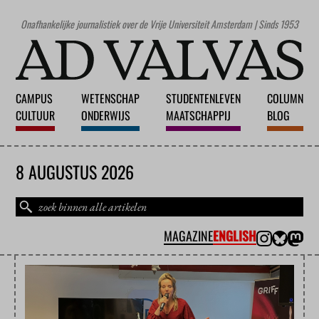
Onafhankelijke journalistiek over de Vrije Universiteit Amsterdam | Sinds 1953
CAMPUS
WETENSCHAP
STUDENTENLEVEN
COLUMN
CULTUUR
ONDERWIJS
MAATSCHAPPIJ
BLOG
8 AUGUSTUS 2026
MAGAZINE
ENGLISH