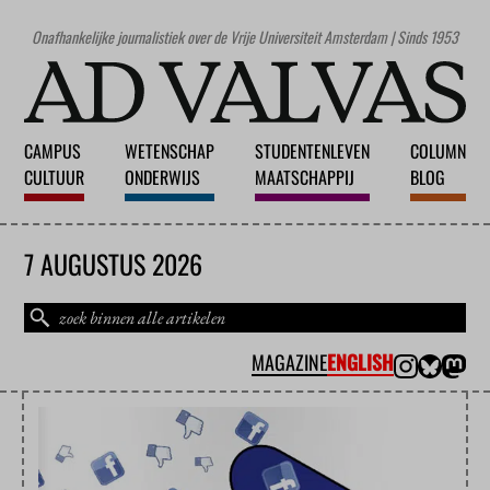
Onafhankelijke journalistiek over de Vrije Universiteit Amsterdam | Sinds 1953
CAMPUS
WETENSCHAP
STUDENTENLEVEN
COLUMN
CULTUUR
ONDERWIJS
MAATSCHAPPIJ
BLOG
7 AUGUSTUS 2026
MAGAZINE
ENGLISH