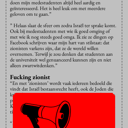
doen mijn medestudenten altijd heel aardig en
geïnteresseerd. Het is heel leuk om met meerdere
geloven om te gaan.”
” Helaas slaat de sfeer om zodra Israël ter sprake komt.
Ook bij medestudenten met wie ik goed omging of
met wie ik nog steeds goed omga. Ik zie ze dingen op
Facebook schrijven waar mijn hart van stilstaat: dat
zionisten varkens zijn, dat ze de wereld willen
overnemen. Terwijl je zou denken dat studenten aan
de universiteit wel genuanceerd kunnen zijn en niet
alleen zwartwitdenken.”
Fucking zionist
“En met ‘zionisten’ wordt vaak iedereen bedoeld die
vindt dat Israël bestaansrecht heeft, ook de Joden die
kritisch zijn ten aanzien van Israel”, zegt VU-alumnus
politicologie David (28), die stage loopt bij André
Krouwels Kieskompas. Een medestagiaire maakte hem
tijdens een gesprek uit voor “fucking zionist.”
“Het is nu de trend om anti-Israël te zijn”, zegt Eva,