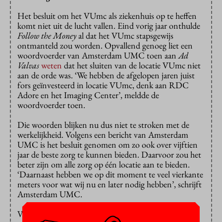
Het besluit om het VUmc als ziekenhuis op te heffen
komt niet uit de lucht vallen. Eind vorig jaar onthulde
Follow the Money
al dat het VUmc stapsgewijs
ontmanteld zou worden. Opvallend genoeg liet een
woordvoerder van Amsterdam UMC toen aan
Ad
Valvas
weten
dat het sluiten van de locatie VUmc niet
aan de orde was. ‘We hebben de afgelopen jaren juist
fors geïnvesteerd in locatie VUmc, denk aan RDC
Adore en het Imaging Center’, meldde de
woordvoerder toen.
Die woorden blijken nu dus niet te stroken met de
werkelijkheid. Volgens een bericht van Amsterdam
UMC is het besluit genomen om zo ook over vijftien
jaar de beste zorg te kunnen bieden. Daarvoor zou het
beter zijn om alle zorg op één locatie aan te bieden.
‘Daarnaast hebben we op dit moment te veel vierkante
meters voor wat wij nu en later nodig hebben’, schrijft
Amsterdam UMC.
Volgens het Amsterdam UMC blijven onderzoek en