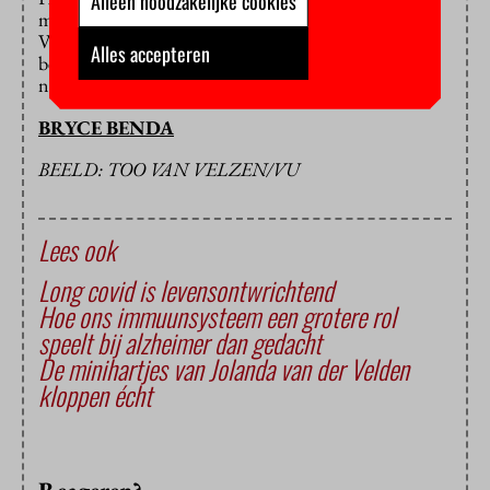
Alleen noodzakelijke cookies
medezeggenschapsorganen van Amsterdam UMC.
Volgens het Amsterdam UMC hoopt de raad van
Alles accepteren
bestuur na de zomer een definitief besluit te kunnen
nemen.
BRYCE BENDA
BEELD: TOO VAN VELZEN/VU
Lees ook
Long covid is levensontwrichtend
Hoe ons immuunsysteem een grotere rol
speelt bij alzheimer dan gedacht
De minihartjes van Jolanda van der Velden
kloppen écht