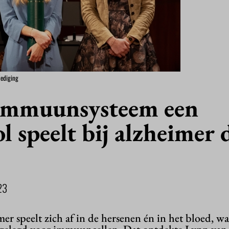
dediging
immuunsysteem een
ol speelt bij alzheimer
23
er speelt zich af in de hersenen én in het bloed, wa