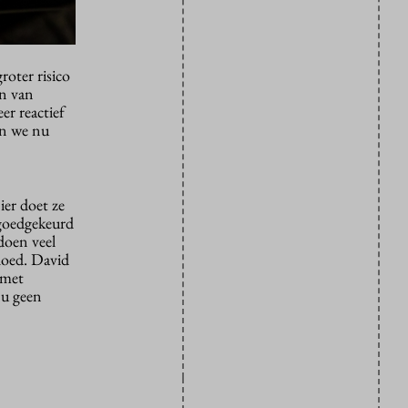
oter risico
en van
r reactief
jn we nu
ier doet ze
 goedgekeurd
doen veel
loed. David
 met
nu geen