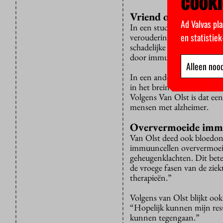
cooki
Vriend of vijand?
Ad Valvas pla
In een studie toonde Van O
en statistie
veroudering van het immuu
schadelijke effecten op h
door immuuncellen in het 
Alleen nood
In een ander experimentee
in het brein delen van hers
Volgens Van Olst is dat ee
mensen met alzheimer.
Oververmoeide imm
Van Olst deed ook bloedond
immuuncellen oververmoeid
geheugenklachten. Dit bete
de vroege fasen van de zie
therapieën.”
Volgens van Olst blijkt oo
“Hopelijk kunnen mijn resu
kunnen tegengaan.”