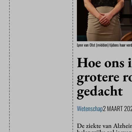
Lynn van Olst (midden) tijdens haar ver
Hoe ons 
grotere r
gedacht
Wetenschap
2 MAART 20
De ziekte van Alzheim