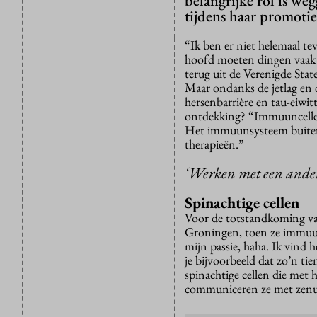
belangrijke rol is w
tijdens haar promoti
“Ik ben er niet helemaal t
hoofd moeten dingen vaak pe
terug uit de Verenigde Sta
Maar ondanks de jetlag en 
hersenbarrière en tau-eiwit
ontdekking? “Immuuncellen 
Het immuunsysteem buiten 
therapieën.”
‘Werken met een ander 
Spinachtige cellen
Voor de totstandkoming va
Groningen, toen ze immuunc
mijn passie, haha. Ik vind
je bijvoorbeeld dat zo’n ti
spinachtige cellen die met
communiceren ze met zenu