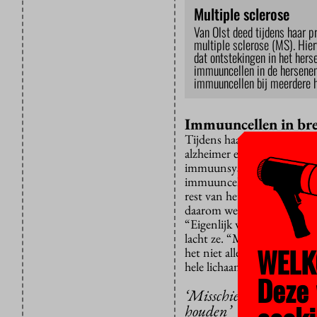
Multiple sclerose
Van Olst deed tijdens haar p
multiple sclerose (MS). Hie
dat ontstekingen in het hers
immuuncellen in de hersenen 
immuuncellen bij meerdere he
Immuuncellen in bre
Tijdens haar bachelor en 
alzheimer en schizofrenie.
immuunsysteem in de rest v
immuuncellen. Voorheen wa
rest van het immuunsysteem
daarom weten: hebben immu
“Eigenlijk wilde ik niet aa
lacht ze. “Maar nu ik daar 
WELK
het niet alleen doen. Ze zi
hele lichaam.”
Deze 
‘Misschien kunnen we 
houden’