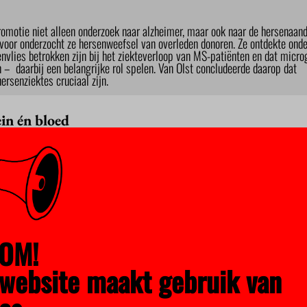
romotie niet alleen onderzoek naar alzheimer, maar ook naar de hersenaan
rvoor onderzocht ze hersenweefsel van overleden donoren. Ze ontdekte ond
envlies betrokken zijn bij het ziekteverloop van MS-patiënten en dat micro
– daarbij een belangrijke rol spelen. Van Olst concludeerde daarop dat
rsenziektes cruciaal zijn.
in én bloed
master onderzocht Van Olst deze immuuncellen bij hersenaandoen
 Tijdens haar promotieonderzoek op de VU keek Van Olst ook naa
an ons lichaam, dat bestaat uit een verzameling van verschillende
s de overtuiging dat het immuunsysteem in de hersenen afgeslot
, tot wetenschappers recentelijk het tegendeel bewezen. Van Ols
uncellen in ons bloed dan misschien toch wat met hersenziekte
n andere cellen dan microglia werken, het voelde een beetje als vr
vijf jaar aan heb gewerkt, realiseer ik me dat de immuuncellen in je
OM!
jn onderdeel van een enorm leger aan immuuncellen dat verspreid z
website maakt gebruik van
hersenveroudering tegengaan door het immuunsysteem 