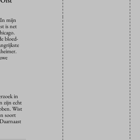
 Olst
“In mijn
t is net
hicago.
de bloed-
ngrijkste
zheimer.
euwe
rzoek in
 zijn echt
ebben. Wist
en soort
 Daarnaast