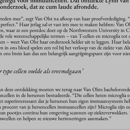
eggelegd voor immuuncellen. Dat ontdekte Lynn van
eonderzoek, dat ze cum laude afrondde.
evreden mee”, zegt Van Olst na afloop van haar proefverdediging. 
rfect.” Haar jetlag zal er vast iets mee te maken hebben: Van Ols
ten, waar ze een postdoc doet op de Northwestern University in C
de vele wetenschappelijke termen – van T-cellen en microglia tot 
ten – weet Van Olst haar onderzoek helder uit te leggen. Haar bela
in ons bloed spelen een rol bij het verloop van de ziekte van Al
ons brein kan dus een belangrijk aangrijpingspunt zijn voor ni
type cellen voelde als vreemdgaan’
n deze ontdekking moeten we terug naar Van Olsts bacheloronde
ellen in de hersenen bestudeerde. “Die cellen heten microglia en
 het superinteressant dat je hersenen hun eigen immuunsysteem h
en procent van je hersencellen immuuncellen zijn? Microglia zijn e
 hun pootjes continu hun omgeving scannen op ziekteverwekkers.
wcellen en helpen ze nieuwe herinneringen aanmaken.”