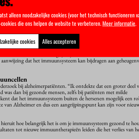
es.
atst alleen noodzakelijke cookies (voor het technisch functioneren v
lst aan dat stoffen uit het bloed van oude muizen voor een versn
k-cookies die ons helpen de website te verbeteren.
Meer informatie
.
nsysteem in jonge muizen kunnen zorgen. Dat kan op zijn beur
ersencellen hebben. “Dus misschien kunnen we hersenveroudering 
bloed jong en gezond te houden.”
zakelijke cookies
Alles accepteren
l model voor de ziekte van Alzheimer toonde Van Olst aan dat i
encellen afbraken die belangrijk zijn voor het maken van herinner
n aanwijzing dat het immuunsysteem kan bijdragen aan geheugenver
uuncellen
erzoek bij alzheimerpatiënten. “Ik ontdekte dat een groter deel
 was dan bij gezonde mensen, zelfs bij patiënten met milde
kent dat het immuunsysteem buiten de hersenen mogelijk een rol 
kte van Alzheimer en dus een aangrijpingspunt kan zijn voor nieu
k hieruit hoe belangrijk het is om je immuunsysteem gezond te ho
ltaten tot nieuwe immuuntherapieën leiden die het verlies van h