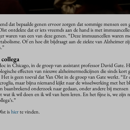
kend dat bepaalde genen ervoor zorgen dat sommige mensen een gr
lst ontdekte dat er iets vreemds aan de hand is met immuuncell
ager waren van een van deze genen. “Deze immuuncellen waren mee
abolisme. Of en hoe dit bijdraagt aan de ziekte van Alzheimer zi
n.”
 collega
oc in Chicago, in de groep van assistant professor David Gate. H
ogische effecten van nieuwe alzheimermedicijnen die sinds kort
. Het is geen toeval dat Van Olst in de groep van Gate werkt. “Er 
oglia, maar bijna niemand kijkt naar de wisselwerking met het b
ren baanbrekend onderzoek naar gedaan, onder andere bij mensen
t wat ik wil doen en ik wil van hem leren. En het fijne is, we zijn 
lega’s.”
lst is
hier
te vinden.