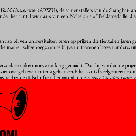
orld Universities
(ARWU), de samenstellers van de Shanghai-ran
onder het aantal winnaars van een Nobelprijs of Fieldsmedaille, di
.
t zo blijven universiteiten teren op prijzen die tientallen jaren g
 die manier zelfgenoegzaam te blijven uittorenen boven andere, u
oek een alternatieve ranking gemaakt. Daarbij worden de prijz
ier overgebleven criteria gehanteerd: het aantal veelgeciteerde on
zaghebbende tijdschriften, het aantal in de
Science Citation Index
g
restaties per universiteit.
ieren te leggen: ze stijgt van 100 met maar liefst veertig plaatsen
t op 69, Groningen op 76 en de UvA op 87. Niet slecht, voor zo’
OM!