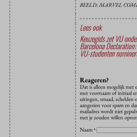
BEELD: MARVEL COM
Lees ook
Keuzegids zet VU onde
Barcelona Declaration:
VU-studenten nomineren
Reageren?
Dat is alleen mogelijk met
met voornaam of initiaal e
uitingen, smaad, schelden e
aangezien voor spam en dan v
mailadres wordt niet gepub
met je zouden willen opnem
Naam
*