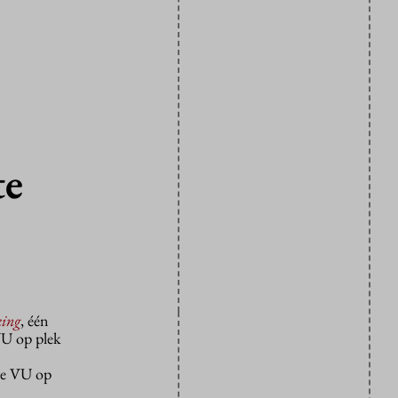
te
ing
, één
 VU op plek
 de VU op