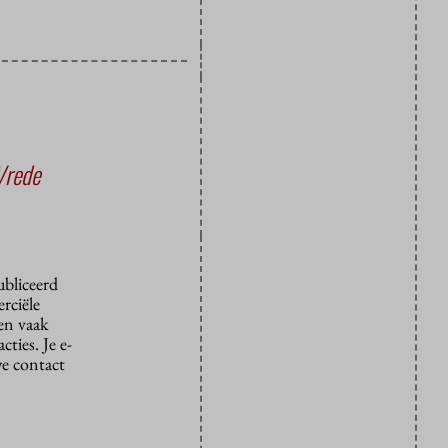
Vrede
ubliceerd
rciële
den vaak
ties. Je e-
we contact