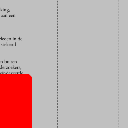
king,
e aan een
eleden in de
itstekend
en buiten
derzoekers,
eïndexeerde
 naar 60.
n klein