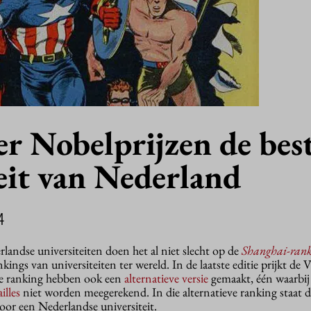
r Nobelprijzen de bes
eit van Nederland
4
landse universiteiten doen het al niet slecht op de
Shanghai-rank
ings van universiteiten ter wereld. In de laatste editie prijkt de
e ranking hebben ook een
alternatieve versie
gemaakt, één waarbij
illes
niet worden meegerekend. In die alternatieve ranking staat
oor een Nederlandse universiteit.