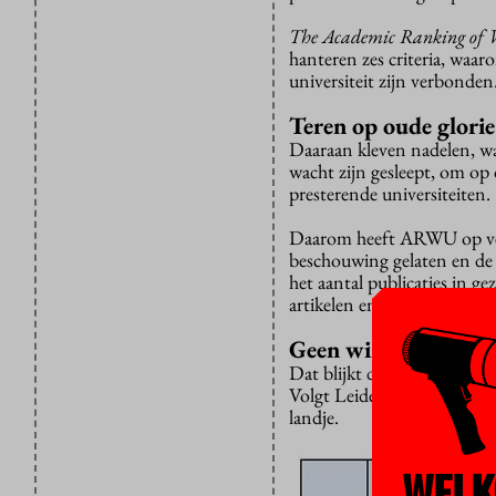
The Academic Ranking of W
hanteren zes criteria, waar
universiteit zijn verbonden
Teren op oude glorie
Daaraan kleven nadelen, wan
wacht zijn gesleept, om op
presterende universiteiten.
Daarom heeft ARWU op verz
beschouwing gelaten en de v
het aantal publicaties in ge
artikelen en de individuele p
Geen windeieren
Dat blijkt de VU geen winde
Volgt Leiden op 68, Utrech
landje.
WELK