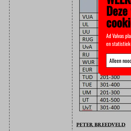
Deze 
cooki
Ad Valvas pla
en statistie
Alleen nood
PETER BREEDVELD