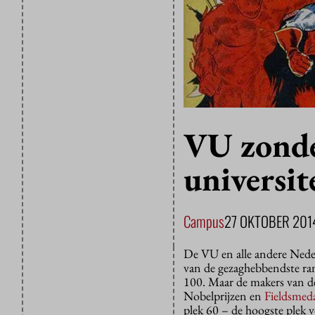
VU zonde
universit
Campus
27 OKTOBER 201
De VU en alle andere Neder
van de gezaghebbendste rank
100. Maar de makers van d
Nobelprijzen en
Fieldsmeda
plek 60 – de hoogste plek v