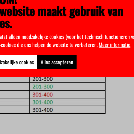
website maakt gebruik van
es.
atst alleen noodzakelijke cookies (voor het technisch functioneren v
k-cookies die ons helpen de website te verbeteren.
Meer informatie
.
zakelijke cookies
Alles accepteren