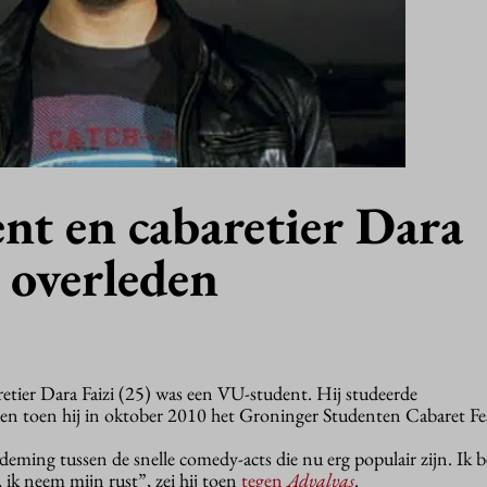
nt en cabaretier Dara
) overleden
retier Dara Faizi (25) was een VU-student. Hij studeerde
 toen hij in oktober 2010 het Groninger Studenten Cabaret Fes
deming tussen de snelle comedy-acts die nu erg populair zijn. Ik 
k neem mijn rust”, zei hij toen
tegen
Advalvas
.