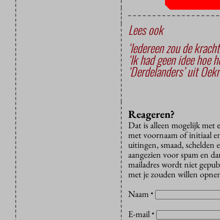
Lees ook
‘Iedereen zou de krach
‘Ik had geen idee hoe 
‘Derdelanders’ uit Oek
Reageren?
Dat is alleen mogelijk met
met voornaam of initiaal e
uitingen, smaad, schelden e
aangezien voor spam en dan v
mailadres wordt niet gepub
met je zouden willen opnem
Naam
*
E-mail
*