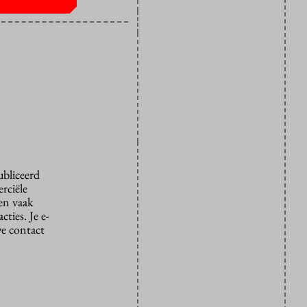
ubliceerd
rciële
den vaak
ties. Je e-
we contact