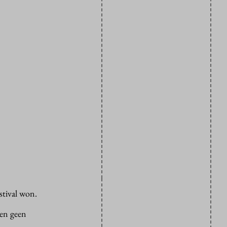
tival won.
ben geen