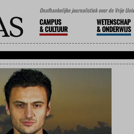
Onafhankelijke journalistiek over de Vrije Un
CAMPUS
WETENSCHAP
&
CULTUUR
&
ONDERWIJS