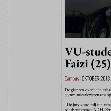
VU-stude
Faizi (25
Campus
1 OKTOBER 2013
De gisteren overleden caba
communicatiewetenschappen
“De jury vond mij een vera
rondstuiterende ADHD’er, i