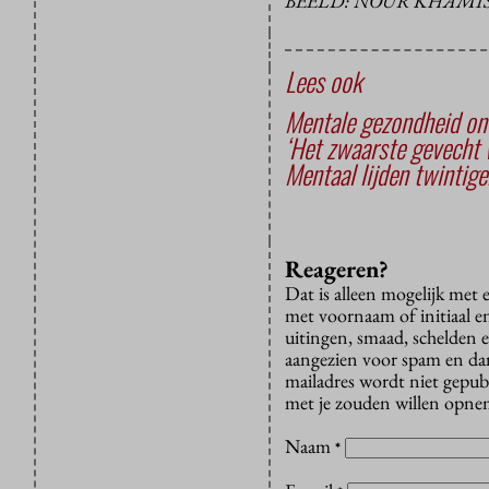
BEELD: NOUR KHAMI
Lees ook
Mentale gezondheid on
‘Het zwaarste gevecht 
Mentaal lijden twintige
Reageren?
Dat is alleen mogelijk met
met voornaam of initiaal e
uitingen, smaad, schelden e
aangezien voor spam en dan v
mailadres wordt niet gepub
met je zouden willen opnem
Naam
*