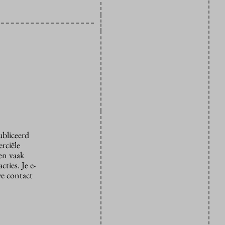
ubliceerd
rciële
den vaak
ties. Je e-
we contact