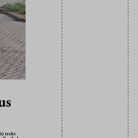
us
b) trekt