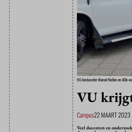
VU-bestuurder Marcel Nollen en AOb-voo
VU krijgt
Campus
22 MAART 2023
Veel docenten en onderzoe