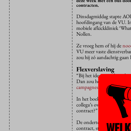
deze week met een bus door
contracten.
Dinsdagmiddag stapte AOb-v
hoofdingang van de VU. In 
mobiele afkickkliniek ‘What
Nollen.
Ze vroeg hem of hij de
noo
VU meer vaste dienstverban
zou hij zó aandachtig gaan 
Flexverslaving
“Bij het idee je medewerke
Dan zou het heel goed kunn
campagnesite
heeft.
In het boekje staat onder m
collega’s over uw korteterm
contract?”
De ondertoon is natuurlijk 
WELK
contract, stelt de AOb. Bij