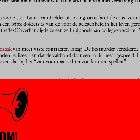
 het land om bestuurders te laten afkicken van hun verslaving aan
oorzitter Tamar van Gelder uit haar groene ‘anti-flexbus’ voor 
een witte doktersjas van de voor de gelegenheid in het leven ger
theflex!?’overhandigde ze een zelfhulpboek aan collegevoorzitter
dzaak
van meer vaste contracten inzag. De bestuurder verzekerde 
den realiseert en dat de vakbond daar een rol in heeft gespeeld. 
lezen dat hij het “van voor naar achter zou kunnen spellen”.
r een vast contract te geven, breekt het klamme zweet je uit… Her
en dat je flexverslaafd bent”, zo opent het boekje, dat ook een b
eer een zelftest voor bestuurders met vragen als: “krijgt u veel kl
ijnvisie?” En: “voelt u een grote weerstand bij het geven van een 
serieus: in het hbo heeft vijftien procent van de docenten een ko
OM!
 de universiteiten geldt dat voor dertig procent van de universitai