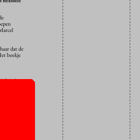
 flexibele
de
oepen
 Marcel
haar dat de
Het boekje
kenbaar?
ijbehorende
achten van
vast
rtlopend
r docenten