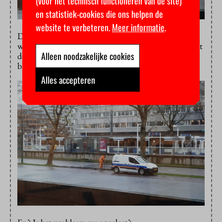
(voor het technisch functioneren van de site)
en statistiek-cookies die ons helpen de
website te verbeteren.
Meer informatie
.
Ditmaal greep de gemeente sneller in, met nieuwe
werkzaamheden. Een woordvoerder van de VU noemt
Alleen noodzakelijke cookies
deze illegale parkeerplek inmiddels “het duurste stukje
blubber van Amsterdam”.
Alles accepteren