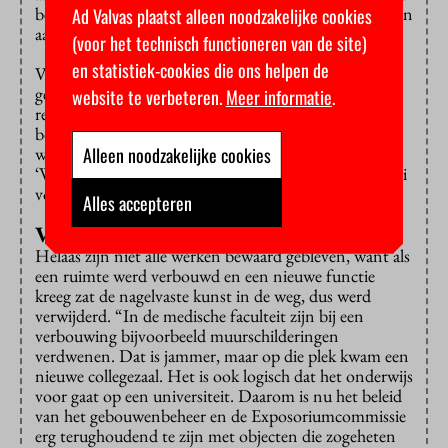
beschikbaar gesteld om regelmatig nieuwe kunstwerken
Ad Valvas plaatst alleen noodzakelijke cookies
aan te schaffen.’’
(voor het technisch functioneren van de site)
en statistiek-cookies die ons helpen de
Volgens Bosma heeft de VU ook heel goed gebruik
gemaakt van de 1%-regeling. Die hield in dat de
website te verbeteren.
Meer informatie
.
regering had vastgesteld dat één procent van de
bouwsom bij nieuwbouw gereserveerd diende te
Alleen noodzakelijke cookies
worden voor een kunstopdracht. Het beeld
‘Wendingen’, bijgenaamd De Wokkel, is daar een mooi
voorbeeld van.
Alles accepteren
Verdwenen muurschilderingen
Helaas zijn niet alle werken bewaard gebleven, want als
een ruimte werd verbouwd en een nieuwe functie
kreeg zat de nagelvaste kunst in de weg, dus werd
verwijderd. “In de medische faculteit zijn bij een
verbouwing bijvoorbeeld muurschilderingen
verdwenen. Dat is jammer, maar op die plek kwam een
nieuwe collegezaal. Het is ook logisch dat het onderwijs
voor gaat op een universiteit. Daarom is nu het beleid
van het gebouwenbeheer en de Exposoriumcommissie
erg terughoudend te zijn met objecten die zogeheten