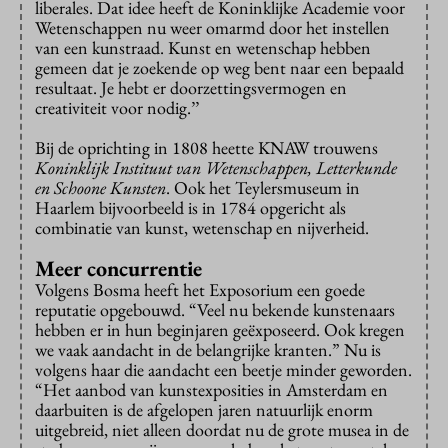
liberales. Dat idee heeft de Koninklijke Academie voor
Wetenschappen nu weer omarmd door het instellen
van een kunstraad. Kunst en wetenschap hebben
gemeen dat je zoekende op weg bent naar een bepaald
resultaat. Je hebt er doorzettingsvermogen en
creativiteit voor nodig.’’
Bij de oprichting in 1808 heette KNAW trouwens
Koninklijk Instituut van Wetenschappen, Letterkunde
en Schoone Kunsten
. Ook het Teylersmuseum in
Haarlem bijvoorbeeld is in 1784 opgericht als
combinatie van kunst, wetenschap en nijverheid.
Meer concurrentie
Volgens Bosma heeft het Exposorium een goede
reputatie opgebouwd. “Veel nu bekende kunstenaars
hebben er in hun beginjaren geëxposeerd. Ook kregen
we vaak aandacht in de belangrijke kranten.” Nu is
volgens haar die aandacht een beetje minder geworden.
“Het aanbod van kunstexposities in Amsterdam en
daarbuiten is de afgelopen jaren natuurlijk enorm
uitgebreid, niet alleen doordat nu de grote musea in de