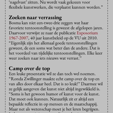
‘nagelvast’ zitten. Nu wordt vaak gekozen voor
flexibele kunstwerken, die verplaatst kunnen worden.”
Zoeken naar verrassing
Bosma kan niet een-twee-drie zeggen wat haar
favoriete tentoonstelling is geweest de afgelopen jaren.
Daarvoor verwijst ze naar de publicatie
Exposorium
1967-2007
, 40 jaar kunstbeleid op de VU uit 2010.
“Eigenlijk zijn het allemaal goede tentoonstellingen
geweest, de een soms wat beter dan de andere. Dat is
het voordeel van tijdelijke tentoonstellingen. Elke keer
weer zoeken naar iets nieuws wat verrast.’’
Camp over de top
Een leuke presentatie wil ze dan toch wel noemen.
“Ronda Zwillinger maakte echt camp over de top en
van alles door elkaar heel. Dat is zo leuk!’’ Daarmee wil
ze gelijk aangeven dat kunst niet altijd ingewikkeld is.
“Soms is het gewoon humor of kunst voor de kunst.
Dat moet ook kunnen. Natuurlijk zit er altijd een
bepaalde reflectie in op mensen en de maatschappij.
Maar net als wetenschap moet je het leren begrijpen.