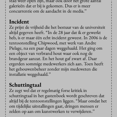
stad weer open zijn, maar ook door het grote aantal
galerieën dat er bij is gekomen. Dus er is meer
concurrentie om de aandacht in de media.’’
Incident
Ze prijst de vrijheid die het bestuur van de universiteit
altijd gegeven heeft. “In de 28 jaar dat ik er gewerkt
heb, is er maar één echt incident geweest. In 2006 is de
tentoonstelling Chipwood, met werk van Andre
Pielage, na een paar dagen weggehaald. Het ging om
een object van verbrand hout waar ook nog de
brandgeur aanzat. En het hout gaf zwart af. Daar
ergerden sommige medewerkers zich aan. Toen heeft
het gebouwenbeheer zonder mijn medeweten die
installatie weggehaald.’’
Schuttingtaal
Ze zegt wel dat er regelmatig forse kritiek in
schuttingtaal in het gastenboek wordt geschreven dat
altijd bij de tentoonstellingen liggen. “Maar omdat het
om tijdelijke uitstallingen gaat, dringen mensen er
zelden op aan om kunstwerken te verwijderen.’’