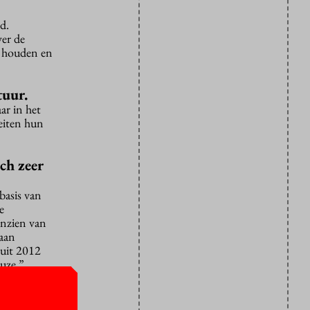
d.
ver de
n houden en
tuur.
ar in het
teiten hun
ch zeer
basis van
e
anzien van
 aan
 uit 2012
euze.”
regelen
op basis