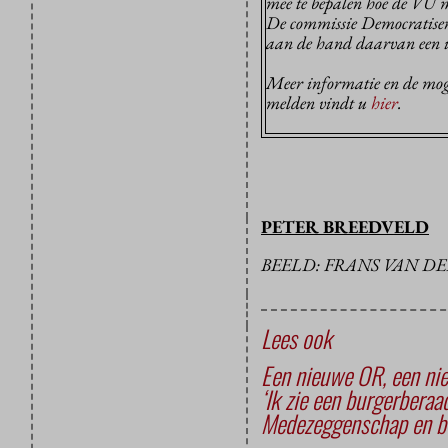
mee te bepalen hoe de VU 
De commissie Democratiser
aan de hand daarvan een in
Meer informatie en de mog
melden vindt u
hier
.
PETER BREEDVELD
BEELD: FRANS VAN D
Lees ook
Een nieuwe OR, een nie
‘Ik zie een burgerberaa
Medezeggenschap en be