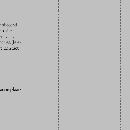
ubliceerd
rciële
den vaak
ties. Je e-
we contact
ctie plaats.