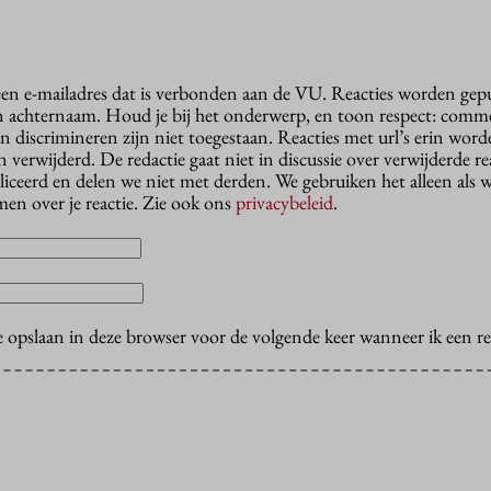
 een e-mailadres dat is verbonden aan de VU. Reacties worden gep
n achternaam. Houd je bij het onderwerp, en toon respect: comme
n discrimineren zijn niet toegestaan. Reacties met url’s erin wor
erwijderd. De redactie gaat niet in discussie over verwijderde reac
liceerd en delen we niet met derden. We gebruiken het alleen als 
en over je reactie. Zie ook ons
privacybeleid
.
e opslaan in deze browser voor de volgende keer wanneer ik een rea