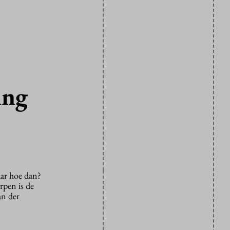
ing
ar hoe dan?
rpen is de
an der