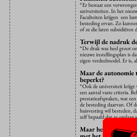
“Er bestaat een verwrongen
universiteiten. In het nieuw
Faculteiten krijgen een lu
besteding ervan. Zo kunnen
of ze die laten subsidiëren
Terwijl de nadruk de 
“De druk was heel groot om
nieuwe instellingsplan is 
eigen verdeelmodel. Er is, 
Maar de autonomie te
beperkt?
“Ook de universiteit krijg
een aantal vaste criteria. 
prestatieafspraken, wat een
de besteding daarvan. Of de
huisvesting wil besteden, d
zelf bepaald dat ze omlaag 
Maar het college van
met het verhaal dat 