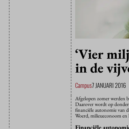
‘Vier mil
in de vijv
Campus
7 JANUARI 2016
Afgelopen zomer werden be
Daarover wordt op donderd
financiële autonomie van de
Woerd, milieueconoom en l
Financiële autonomie,