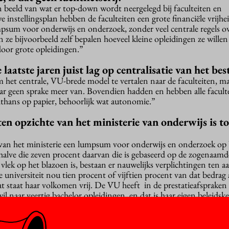
 beeld van wat er top-down wordt neergelegd bij faculteiten en
e instellingsplan hebben de faculteiten een grote financiële vrijhei
mpsum voor onderwijs en onderzoek, zonder veel centrale regels o
 ze bijvoorbeeld zelf bepalen hoeveel kleine opleidingen ze wille
 door grote opleidingen.”
laatste jaren juist lag op centralisatie van het bes
 het centrale, VU-brede model te vertalen naar de faculteiten, ma
daar geen sprake meer van. Bovendien hadden en hebben alle facul
althans op papier, behoorlijk wat autonomie.”
n opzichte van het ministerie van onderwijs is to
t van het ministerie een lumpsum voor onderwijs en onderzoek op 
Behalve die zeven procent daarvan die is gebaseerd op de zogenaamd
 vlek op het blazoen is, bestaan er nauwelijks verplichtingen ten a
 universiteit nou tien procent of vijftien procent van dat bedrag
at staat haar volkomen vrij. De VU heeft in de prestatieafspraken
wil naar veertig bachelor opleidingen en dat is haar eigen beleidsk
 bestuur verdedigt zelf vaak de bezuinigingsmaat
het van Den Haag moet, vanwege die financiering 