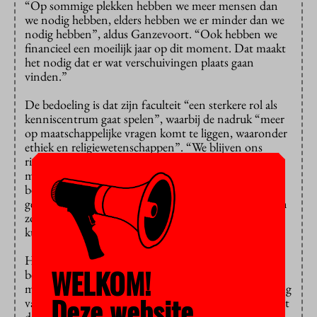
“Op sommige plekken hebben we meer mensen dan
we nodig hebben, elders hebben we er minder dan we
nodig hebben”, aldus Ganzevoort. “Ook hebben we
financieel een moeilijk jaar op dit moment. Dat maakt
het nodig dat er wat verschuivingen plaats gaan
vinden.”
De bedoeling is dat zijn faculteit “een sterkere rol als
kenniscentrum gaat spelen”, waarbij de nadruk “meer
op maatschappelijke vragen komt te liggen, waaronder
ethiek en religiewetenschappen”. “We blijven ons
richten op interreligieuze vraagstukken en
maatschappelijke vragen, maar natuurlijk ook op de
bestudering van religieuze teksten, tradities en
gemeenschappen”, aldus Ganzevoort. “Dat vraagt een
zorgvuldige inhoudelijke bijsturing om de breedte te
kunnen blijven garanderen.”
Het reorganisatieplan is ingediend bij het college van
WELKOM!
bestuur en ligt ook voor aan de medewerkers. Die
mogen daar tot begin februari op reageren. Na inbreng
Deze website
van de onderdeelcommissie en medewerkers wordt het
definitief voorgelegd aan het college, dat dan een