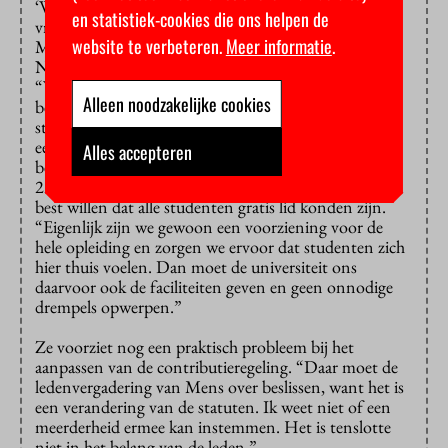
‘We hebben niet eens vijfenzeventig eerstejaars, dus ik
en statistiek-cookies die ons helpen de
vrees het einde van de vereniging’
Maartje Basten van
website te verbeteren.
Meer informatie
.
Mens, de vereniging van Medische
Natuurwetenschappen, ziet het helemaal somber in.
“Volgens de regels moet je minimaal vijfenzeventig
Alleen noodzakelijke cookies
betaalde leden hebben om erkend te worden als
studievereniging. Zoveel eerstejaars hebben we niet
eens. Dus ik vrees het einde van de vereniging.” Nu
Alles accepteren
betalen Mens-leden eenmalig een contributie van
22,50 euro en zijn dan hun hele studie lid. Basten zou
best willen dat alle studenten gratis lid konden zijn.
“Eigenlijk zijn we gewoon een voorziening voor de
hele opleiding en zorgen we ervoor dat studenten zich
hier thuis voelen. Dan moet de universiteit ons
daarvoor ook de faciliteiten geven en geen onnodige
drempels opwerpen.”
Ze voorziet nog een praktisch probleem bij het
aanpassen van de contributieregeling. “Daar moet de
ledenvergadering van Mens over beslissen, want het is
een verandering van de statuten. Ik weet niet of een
meerderheid ermee kan instemmen. Het is tenslotte
niet in het belang van de leden.”