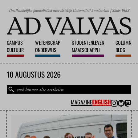
Onafhankelijke journalistiek over de Vrije Universiteit Amsterdam | Sinds 1953
CAMPUS
WETENSCHAP
STUDENTENLEVEN
COLUMN
CULTUUR
ONDERWIJS
MAATSCHAPPIJ
BLOG
10 AUGUSTUS 2026
MAGAZINE
ENGLISH