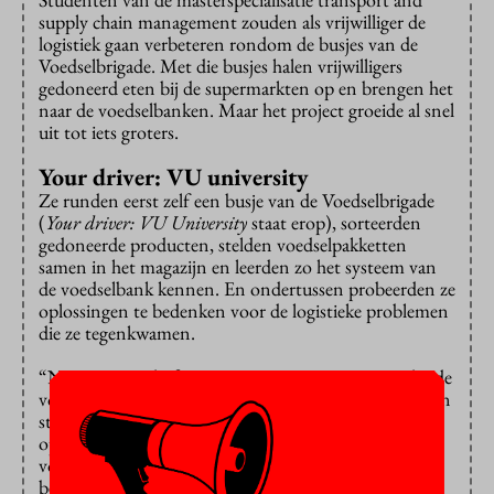
supply chain management zouden als vrijwilliger de
logistiek gaan verbeteren rondom de busjes van de
Voedselbrigade. Met die busjes halen vrijwilligers
gedoneerd eten bij de supermarkten op en brengen het
naar de voedselbanken. Maar het project groeide al snel
uit tot iets groters.
Your driver: VU university
Ze runden eerst zelf een busje van de Voedselbrigade
(
Your driver: VU University
staat erop), sorteerden
gedoneerde producten, stelden voedselpakketten
samen in het magazijn en leerden zo het systeem van
de voedselbank kennen. En ondertussen probeerden ze
oplossingen te bedenken voor de logistieke problemen
die ze tegenkwamen.
“Na een maand of twee zei onze contactpersoon bij de
voedselbank dat ze in eerste instantie meer hebben aan
stabiliteit in het aantal vrijwilligers dan aan logistieke
oplossingen. Dus besloten wij om ons team om te
vormen tot een studentenorganisatie die die stabiele
bezetting van vrijwillige hulp kan bieden”, vertelt