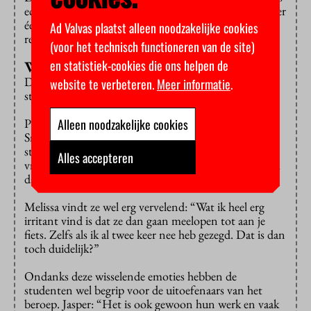
echt blijkt dat veel studenten klachten hebben of dat er
één serieus probleemgeval bekend is, zullen we de
Ad Valvas plaatst alleen noodzakelijke cookies
regelgeving strakker hanteren”, belooft Van der Veer.
(voor het technisch functioneren van de site)
en statistiek-cookies die ons helpen de
Wisselende irritaties
De reacties op het ongevraagd storen op de openbare
website te verbeteren.
Meer informatie
.
stoep verschillen echter.
Alleen noodzakelijke cookies
Premasterstudent
business administration
Roxanne
Snellenberg (22) koestert geen wrok tegen de
stoepmarketeers: “Ik erger me niet aan hen, want
Alles accepteren
vragen staat natuurlijk altijd vrij. Ik zeg gewoon eerlijk
dat ik geen behoefte aan ze heb.”
Melissa vindt ze wel erg vervelend: “Wat ik heel erg
irritant vind is dat ze dan gaan meelopen tot aan je
fiets. Zelfs als ik al twee keer nee heb gezegd. Dat is dan
toch duidelijk?”
Ondanks deze wisselende emoties hebben de
studenten wel begrip voor de uitoefenaars van het
beroep. Jasper: “Het is ook gewoon hun werk en vaak