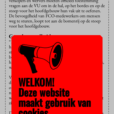
verkopers en wervers moeten officieel toestemming
vragen aan de VU om in de hal, op het bordes en op de
stoep voor het hoofdgebouw hun vak uit te oefenen.
De bevoegdheid van FCO-medewerkers om mensen
weg te sturen, loopt tot aan de bomenrij op de stoep
voor het hoofdgebouw.
Geen bevoegdheid
“Mensen zonder bevoegdheid gaan niet zo snel in de
hal staan”, vertelt Van der Veer. “Op het bordes en de
stoep staan soms wel wervers en verkopers zonder
bevoegdheid.” Van der Veer vertelt dat deze mensen
hierop worden aangesproken door FCO-medewerkers,
waarna ze vertrekken.
WELKOM!
Van der Veer erkent echter dat wervers voor goede
doelen vaak wel worden gedoogd. “De VU is ook een
Deze website
openbare instelling”, legt ze uit. “Daarom willen we
niet te veel drempels opwerpen voor bijvoorbeeld
maakt gebruik van
wervers van goede doelen. Die gedogen we ook omdat
zij niet commercieel zijn.”
cookies.
De regelgeving wordt dus niet strak gehandhaafd. “Als