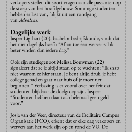
verkopers stellen dit soort vragen aan alle passanten op
de stoep van het hoofdgebouw. Sommige studenten
hebben er last van, blijkt uit een rondgang
van
Advalvas
.
Dagelijks werk
Jasper Ligthart (20), bachelor bedrijfskunde, vindt dat
het niet dagelijks hoeft: “Af en toe een werver zal ik
beter vinden dan iedere dag.”
Ook zijn studiegenoot Melissa Bouwman (22)
signaleert dat ze je altijd staan op te wachten: “Ik snap
niet waarom ze hier staan. Je bent altijd druk, je hebt
college gehad en gaat naar huis of je moet net
beginnen.” Verbazing is er vooral over het feit dat
studenten blijkbaar de doelgroep zijn. Jasper:
“Studenten hebben daar toch helemaal geen geld
voor.”
Josja van der Veer, directeur van de Facilitaire Campus
Organisatie (FCO), erkent dat er elke dag verkopers en
wervers aan het werk zijn op en rond de VU. De