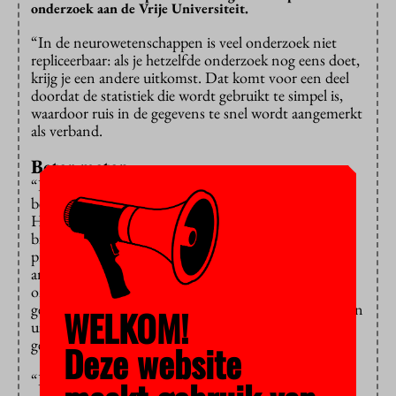
onderzoek aan de Vrije Universiteit.
“In de neurowetenschappen is veel onderzoek niet
repliceerbaar: als je hetzelfde onderzoek nog eens doet,
krijg je een andere uitkomst. Dat komt voor een deel
doordat de statistiek die wordt gebruikt te simpel is,
waardoor ruis in de gegevens te snel wordt aangemerkt
als verband.
Beter meten
“Door technologische innovaties kunnen we steeds
beter meten op cellulair of subcellulair niveau.
Hierdoor worden er vaak meerdere metingen gedaan
binnen één cel of met één proefdier. Dat bespaart
proefdieren en het is efficiënt. Maar in de statistische
analyse worden deze gegevens behandeld als
onafhankelijke metingen en dat klopt niet. Toch
gebeurde dat in het overgrote deel van de 317 artikelen
WELKOM!
uit toptijdschriften die ik in mijn proefschrift heb
geanalyseerd.
Deze website
“In de sociale wetenschappen gebruiken ze
multilevel
-