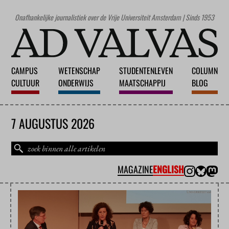
Onafhankelijke journalistiek over de Vrije Universiteit Amsterdam | Sinds 1953
CAMPUS
WETENSCHAP
STUDENTENLEVEN
COLUMN
CULTUUR
ONDERWIJS
MAATSCHAPPIJ
BLOG
7 AUGUSTUS 2026
MAGAZINE
ENGLISH