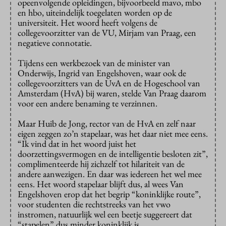
opeenvolgende opleidingen, bijvoorbeeld mavo, mbo
en hbo, uiteindelijk toegelaten worden op de
universiteit. Het woord heeft volgens de
collegevoorzitter van de VU, Mirjam van Praag, een
negatieve connotatie.
Tijdens een werkbezoek van de minister van
Onderwijs, Ingrid van Engelshoven, waar ook de
collegevoorzitters van de UvA en de Hogeschool van
Amsterdam (HvA) bij waren, stelde Van Praag daarom
voor een andere benaming te verzinnen.
Maar Huib de Jong, rector van de HvA en zelf naar
eigen zeggen zo’n stapelaar, was het daar niet mee eens.
“Ik vind dat in het woord juist het
doorzettingsvermogen en de intelligentie besloten zit”,
complimenteerde hij zichzelf tot hilariteit van de
andere aanwezigen. En daar was iedereen het wel mee
eens. Het woord stapelaar blijft dus, al wees Van
Engelshoven erop dat het begrip “koninklijke route”,
voor studenten die rechtstreeks van het vwo
instromen, natuurlijk wel een beetje suggereert dat
“stapelen” dus minder koninklijk is.