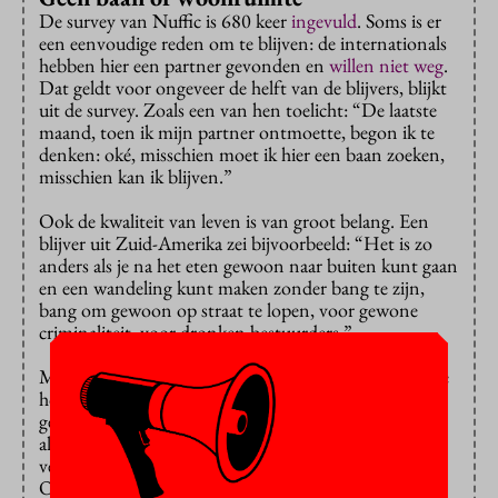
De survey van Nuffic is 680 keer
ingevuld
. Soms is er
een eenvoudige reden om te blijven: de internationals
hebben hier een partner gevonden en
willen niet weg
.
Dat geldt voor ongeveer de helft van de blijvers, blijkt
uit de survey. Zoals een van hen toelicht: “De laatste
maand, toen ik mijn partner ontmoette, begon ik te
denken: oké, misschien moet ik hier een baan zoeken,
misschien kan ik blijven.”
Ook de kwaliteit van leven is van groot belang. Een
blijver uit Zuid-Amerika zei bijvoorbeeld: “Het is zo
anders als je na het eten gewoon naar buiten kunt gaan
en een wandeling kunt maken zonder bang te zijn,
bang om gewoon op straat te lopen, voor gewone
criminaliteit, voor dronken bestuurders.”
Maar je moet wel kunnen werken en een dak boven je
hoofd hebben. De helft van de vertrekkers kon geen
geschikte baan vinden. Dat gaf met name de doorslag
als ze van buiten Europa hierheen waren gekomen: ze
verliezen na verloop van tijd hun verblijfsvergunning.
Ook het gebrek aan betaalbare woonruimte speelt een