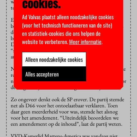
cookies.
wachten, stemde gisteren vanwege de gevoelde haast
toch in met de wetswijziging van de VVD.
Ad Valvas plaatst alleen noodzakelijke cookies
Een maand geleden uitte Dijkgraaf staatsrechtelijke
(voor het technisch functioneren van de site)
bezwaren tegen het ingediende amendement. Volgens
de regels van de Kamer zelf had het niet tijdens de
en statistiek-cookies die ons helpen de
begrotingsbehandeling ingediend mogen worden.
website te verbeteren.
Meer informatie
.
D66-Kamerlid Jan Paternotte had het zelfs over een
“staatsrechtelijke janboel” en stelde voor het
amendement ‘ontoelaatbaar’ te verklaren.
Alleen noodzakelijke cookies
NSC erkent dat zo’n amendement niet “de koninklijke
Alles accepteren
route” is, maar vindt ook dat “deze noodgreep
noodzakelijk was om op korte termijn iets te doen voor
de toegankelijkheid van het hoger onderwijs”.
Zo ongeveer denkt ook de SP erover. De partij stemde
net als D66 voor het ontoelaatbaar verklaren. Toen
daar geen meerderheid voor was, stemde het alsnog
voor het amendement. “Uiteindelijk beoordelen we
een amendement op de inhoud”, laat de partij weten.
VVD-Kamerlid Martens-America was vandaag niet