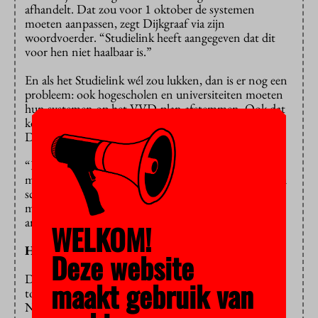
afhandelt. Dat zou voor 1 oktober de systemen
moeten aanpassen, zegt Dijkgraaf via zijn
woordvoerder. “Studielink heeft aangegeven dat dit
voor hen niet haalbaar is.”
En als het Studielink wél zou lukken, dan is er nog een
probleem: ook hogescholen en universiteiten moeten
hun systemen op het VVD-plan afstemmen. Ook dat
kost meer tijd dan de Kamer wenst, voorspelt
Dijkgraaf.
“Het is hoogst onzeker of er tijdwinst wordt geboekt
met het aannemen van dit amendement”, staat in een
schriftelijke reactie. Het wetsvoorstel is in de praktijk
misschien wel even snel van kracht als dit
amendement.
WELKOM!
Haast
Deze website
De Tweede Kamer mort al tijden over de trage
maakt gebruik van
totstandkoming van het wetsvoorstel van Dijkgraaf.
NSC, de partij die eerst nog op de minister wilde