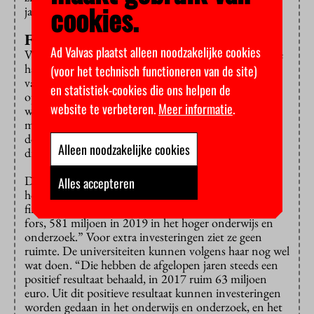
cookies.
jaarlijks geldstromen zijn.
Financiële prikkels
Ad Valvas plaatst alleen noodzakelijke cookies
Verder wijst de minister op de commissie-Van Rijn die
haar onder meer zal adviseren over het verminderen
(voor het technisch functioneren van de site)
van financiële prikkels die de studentenaantallen
en statistiek-cookies die ons helpen de
opjagen. Ook werkt ze momenteel aan een
website te verbeteren.
Meer informatie
.
wetsvoorstel om onderwijs in een andere taal alleen
mogelijk te maken als dit meerwaarde heeft en de
docenten worden ondersteund in de beheersing van
Alleen noodzakelijke cookies
die taal.
De eis van de vakbonden dat er 1,15 miljard naar het
Alles accepteren
hoger onderwijs moet vanwege achterstallige
financiering verwerpt ze: “Dit kabinet investeert al
fors, 581 miljoen in 2019 in het hoger onderwijs en
onderzoek.” Voor extra investeringen ziet ze geen
ruimte. De universiteiten kunnen volgens haar nog wel
wat doen. “Die hebben de afgelopen jaren steeds een
positief resultaat behaald, in 2017 ruim 63 miljoen
euro. Uit dit positieve resultaat kunnen investeringen
worden gedaan in het onderwijs en onderzoek, en het