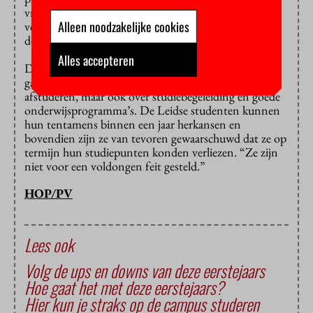
vroeg Jasper van Dijk (SP) zich af. En is het geen
Alleen noodzakelijke cookies
verspilling van tijd om studenten vakken over te laten
doen?
Alles accepteren
Dat ziet Bussemaker anders. De prestatieafspraken
gaan niet alleen over de snelheid waarmee studenten
afstuderen, maar ook over studiebegeleiding en goede
onderwijsprogramma’s. De Leidse studenten kunnen
hun tentamens binnen een jaar herkansen en
bovendien zijn ze van tevoren gewaarschuwd dat ze op
termijn hun studiepunten konden verliezen. “Ze zijn
niet voor een voldongen feit gesteld.”
HOP/PV
Lees ook
Volg de ups en downs van deze eerstejaars
Hoe gaat het met deze eerstejaars?
Hier kun je straks op de campus studeren