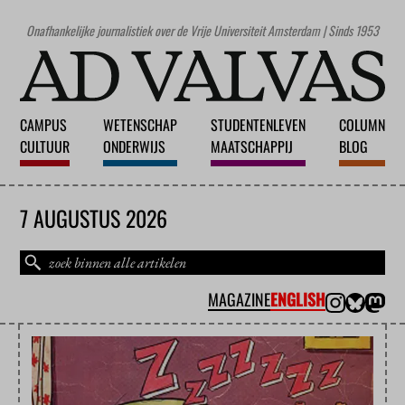
Onafhankelijke journalistiek over de Vrije Universiteit Amsterdam | Sinds 1953
CAMPUS
WETENSCHAP
STUDENTENLEVEN
COLUMN
CULTUUR
ONDERWIJS
MAATSCHAPPIJ
BLOG
7 AUGUSTUS 2026
MAGAZINE
ENGLISH