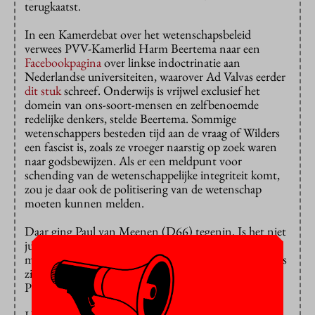
terugkaatst.
In een Kamerdebat over het wetenschapsbeleid
verwees PVV-Kamerlid Harm Beertema naar een
Facebookpagina
over linkse indoctrinatie aan
Nederlandse universiteiten, waarover Ad Valvas eerder
dit stuk
schreef. Onderwijs is vrijwel exclusief het
domein van ons-soort-mensen en zelfbenoemde
redelijke denkers, stelde Beertema. Sommige
wetenschappers besteden tijd aan de vraag of Wilders
een fascist is, zoals ze vroeger naarstig op zoek waren
naar godsbewijzen. Als er een meldpunt voor
schending van de wetenschappelijke integriteit komt,
zou je daar ook de politisering van de wetenschap
moeten kunnen melden.
Daar ging Paul van Meenen (D66) tegenin. Is het niet
juist de PVV die wetenschap politiseert door er “ook
maar een mening” van te maken? Alle wetenschappers
zijn het eens over de opwarming van de aarde en de
PVV zet dat weg als linkse ideologie.