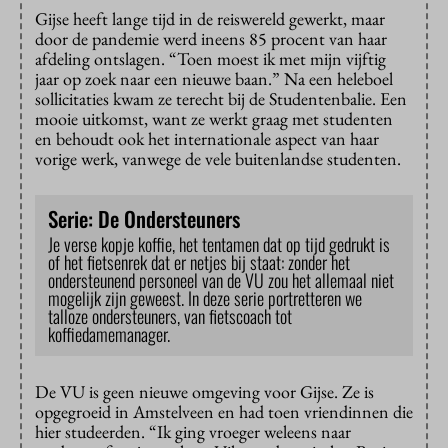
Gijse heeft lange tijd in de reiswereld gewerkt, maar
door de pandemie werd ineens 85 procent van haar
afdeling ontslagen. “Toen moest ik met mijn vijftig
jaar op zoek naar een nieuwe baan.” Na een heleboel
sollicitaties kwam ze terecht bij de Studentenbalie. Een
mooie uitkomst, want ze werkt graag met studenten
en behoudt ook het internationale aspect van haar
vorige werk, vanwege de vele buitenlandse studenten.
Serie: De Ondersteuners
Je verse kopje koffie, het tentamen dat op tijd gedrukt is
of het fietsenrek dat er netjes bij staat: zonder het
ondersteunend personeel van de VU zou het allemaal niet
mogelijk zijn geweest. In deze serie portretteren we
talloze ondersteuners, van fietscoach tot
koffiedamemanager.
De VU is geen nieuwe omgeving voor Gijse. Ze is
opgegroeid in Amstelveen en had toen vriendinnen die
hier studeerden. “Ik ging vroeger weleens naar