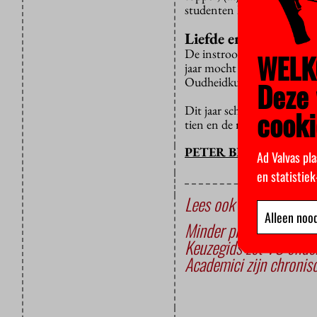
studenten heel sterk’, aldu
Liefde en aandacht
De instroom van Grieks en 
WELK
jaar mocht de opleiding éé
Oudheidkunde, tegenover 2
Deze 
Dit jaar schreven zeven nie
cooki
tien en de researchmaster 
PETER BREEDVELD
Ad Valvas pla
en statistie
Lees ook
Alleen nood
Minder promovendi, be
Keuzegids zet VU onde
Academici zijn chronisc