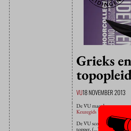
Grieks en
topoplei
VU
18 NOVEMBER 2013
De VU mag dan, samen met d
Keuzegids Universiteiten
, 
De VU scoort 80 punten, ne
topper, (…) maar de VU doet