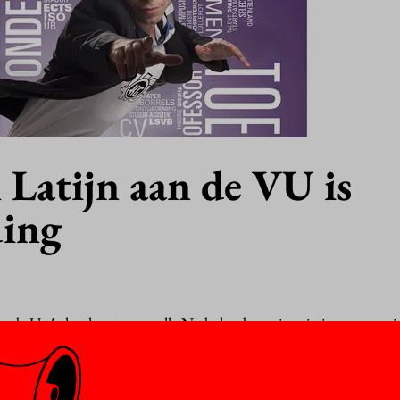
 Latijn aan de VU is
ding
e UvA, het laagste van alle Nederlandse universiteiten scoren 
de VU-opleiding Grieks en Latijn behoren in diezelfde gids tot de 
t iets minder dan Leiden, die 88 punten scoort. ‘Leiden is de ab
 daar niet veel voor onder, vooral inhoudelijk is deze studie volg