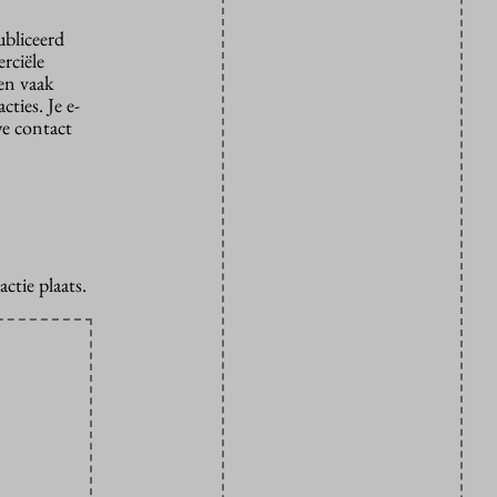
ubliceerd
rciële
den vaak
ties. Je e-
we contact
ctie plaats.