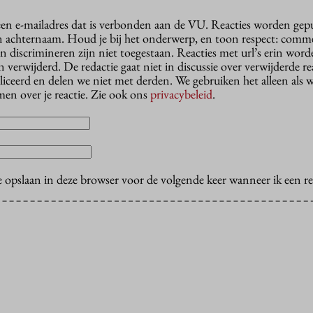
 een e-mailadres dat is verbonden aan de VU. Reacties worden gep
n achternaam. Houd je bij het onderwerp, en toon respect: comme
n discrimineren zijn niet toegestaan. Reacties met url’s erin wor
erwijderd. De redactie gaat niet in discussie over verwijderde reac
liceerd en delen we niet met derden. We gebruiken het alleen als 
en over je reactie. Zie ook ons
privacybeleid
.
e opslaan in deze browser voor de volgende keer wanneer ik een rea