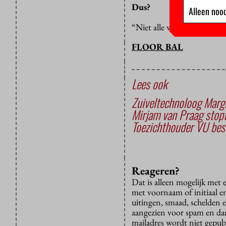
Dus?
Alleen nood
“Niet alle wensen zijn geha
FLOOR BAL
Lees ook
Zuiveltechnoloog Marg
Mirjam van Praag stopt
Toezichthouder VU besc
Reageren?
Dat is alleen mogelijk met
met voornaam of initiaal e
uitingen, smaad, schelden e
aangezien voor spam en dan v
mailadres wordt niet gepub