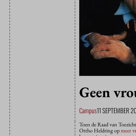
Geen vro
Campus
11 SEPTEMBER 2
Toen de Raad van Toezich
Ottho Heldring op
meer vr