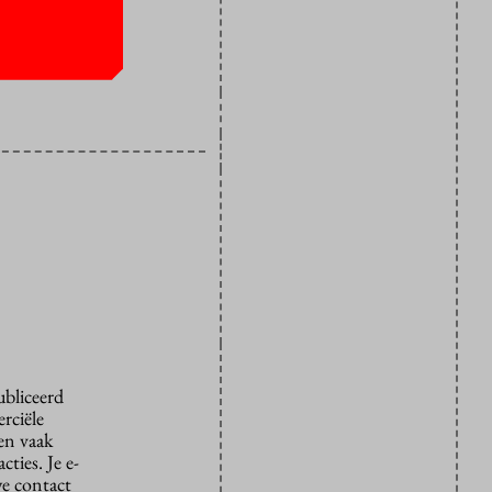
ubliceerd
rciële
den vaak
ties. Je e-
we contact