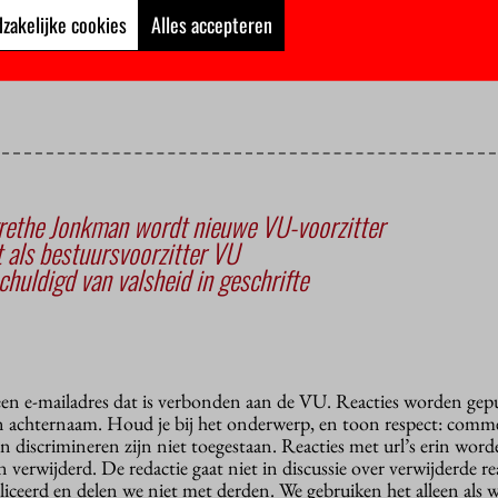
zakelijke cookies
Alles accepteren
ald, maar we zijn wel tevreden.”
rethe Jonkman wordt nieuwe VU-voorzitter
 als bestuursvoorzitter VU
huldigd van valsheid in geschrifte
 een e-mailadres dat is verbonden aan de VU. Reacties worden gep
n achternaam. Houd je bij het onderwerp, en toon respect: comme
n discrimineren zijn niet toegestaan. Reacties met url’s erin wor
erwijderd. De redactie gaat niet in discussie over verwijderde reac
liceerd en delen we niet met derden. We gebruiken het alleen als 