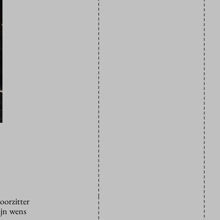
orzitter
ijn wens