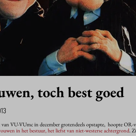
uwen, toch best goed
013
t van VU-VUmc in december grotendeels opstapte, hoopte OR-vo
ouwen in het bestuur, het liefst van niet-westerse achtergrond
. Z