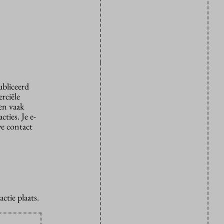
ubliceerd
rciële
den vaak
ties. Je e-
we contact
ctie plaats.