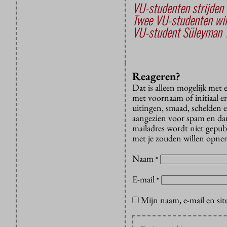
VU-studenten strijden 
Twee VU-studenten wi
VU-student Süleyman 
Reageren?
Dat is alleen mogelijk met
met voornaam of initiaal e
uitingen, smaad, schelden e
aangezien voor spam en dan v
mailadres wordt niet gepub
met je zouden willen opnem
Naam
*
E-mail
*
Mijn naam, e-mail en sit