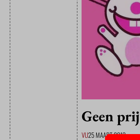
Geen pri
VU
25 MAART 2013