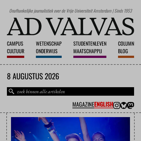
Onafhankelijke journalistiek over de Vrije Universiteit Amsterdam | Sinds 1953
CAMPUS
WETENSCHAP
STUDENTENLEVEN
COLUMN
CULTUUR
ONDERWIJS
MAATSCHAPPIJ
BLOG
8 AUGUSTUS 2026
MAGAZINE
ENGLISH