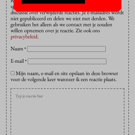
Reacties met url’s erin worden vaak aangezien voor
spam en dan verwijderd. De redactie gaat niet in
discussie over verwijderde reacties. Je e-mailadres wordt
niet gepubliceerd en delen we niet met derden. We
gebruiken het alleen als we contact met je zouden
willen opnemen over je reactie. Zie ook ons
privacybeleid
.
Naam
*
E-mail
*
Mijn naam, e-mail en site opslaan in deze browser
voor de volgende keer wanneer ik een reactie plaats.