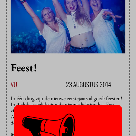
Feest!
VU
23 AUGUSTUS 2014
In één ding zijn de nieuwe eerstejaars al goed: feesten!
In 3 clubs tegelijk ging de nieuwe lichting los. Een
zinderend einde van de VU Introductiedagen. Voor
Advalvas legde fotograaf Jordi Wallenburg het feest in
de Melkweg (thema: neon) vast.
Hier een selectie
.
MARIEKE SCHILP