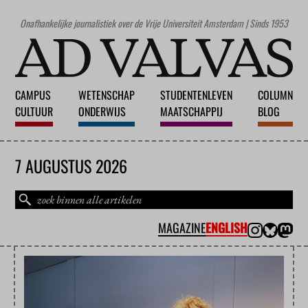
Onafhankelijke journalistiek over de Vrije Universiteit Amsterdam | Sinds 1953
CAMPUS
WETENSCHAP
STUDENTENLEVEN
COLUMN
CULTUUR
ONDERWIJS
MAATSCHAPPIJ
BLOG
7 AUGUSTUS 2026
MAGAZINE
ENGLISH