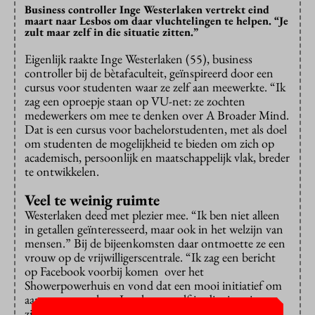
Business controller Inge Westerlaken vertrekt eind
maart naar Lesbos om daar vluchtelingen te helpen. “Je
zult maar zelf in die situatie zitten.”
Eigenlijk raakte Inge Westerlaken (55), business
controller bij de bètafaculteit, geïnspireerd door een
cursus voor studenten waar ze zelf aan meewerkte. “Ik
zag een oproepje staan op VU-net: ze zochten
medewerkers om mee te denken over A Broader Mind.
Dat is een cursus voor bachelorstudenten, met als doel
om studenten de mogelijkheid te bieden om zich op
academisch, persoonlijk en maatschappelijk vlak, breder
te ontwikkelen.
Veel te weinig ruimte
Westerlaken deed met plezier mee. “Ik ben niet alleen
in getallen geïnteresseerd, maar ook in het welzijn van
mensen.” Bij de bijeenkomsten daar ontmoette ze een
vrouw op de vrijwilligerscentrale. “Ik zag een bericht
op Facebook voorbij komen over het
Showerpowerhuis en vond dat een mooi initiatief om
aan mee te werken. Je zal maar zelf in die situatie
zitten. Er zitten zeventienduizend mensen in een