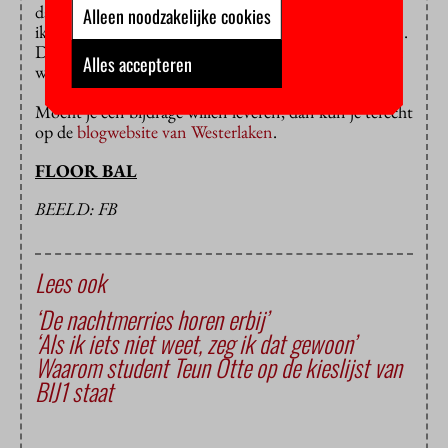
daar spullen voor de vluchtelingen te kopen. “Dat wil
Alleen noodzakelijke cookies
ik niet hier doen. Ik wil de lokale economie stimuleren.
De Grieken hebben het al moeilijk genoeg, ik vind dat
Alles accepteren
we ze ontzettend laten zitten.”
Mocht je een bijdrage willen leveren, dan kun je terecht
op de
blogwebsite van Westerlaken
.
FLOOR BAL
BEELD: FB
Lees ook
‘De nachtmerries horen erbij’
‘Als ik iets niet weet, zeg ik dat gewoon’
Waarom student Teun Otte op de kieslijst van
BIJ1 staat