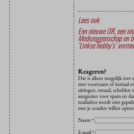
Lees ook
Een nieuwe OR, een nie
Medezeggenschap en be
‘Linkse hobby’s’ vorm
Reageren?
Dat is alleen mogelijk met
met voornaam of initiaal e
uitingen, smaad, schelden e
aangezien voor spam en dan v
mailadres wordt niet gepub
met je zouden willen opnem
Naam
*
E-mail
*