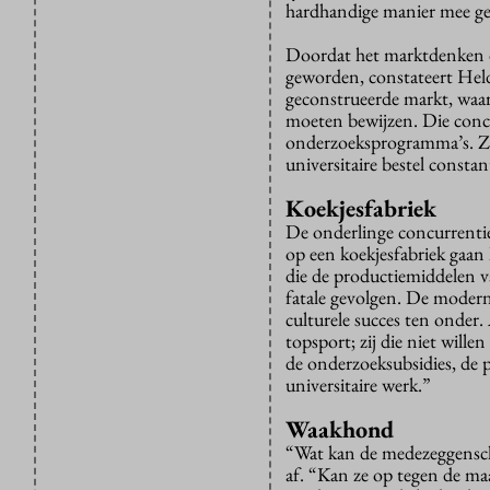
hardhandige manier mee g
Doordat het marktdenken d
geworden, constateert Hel
geconstrueerde markt, waar
moeten bewijzen. Die concu
onderzoeksprogramma’s. Ze
universitaire bestel constan
Koekjesfabriek
De onderlinge concurrentie 
op een koekjesfabriek gaan l
die de productiemiddelen va
fatale gevolgen. De moder
culturele succes ten onder
topsport; zij die niet wille
de onderzoeksubsidies, de p
universitaire werk.”
Waakhond
“Wat kan de medezeggensch
af. “Kan ze op tegen de maa