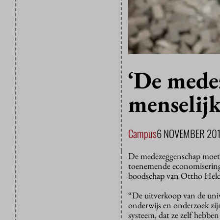
‘De mede
menselijk
Campus
6 NOVEMBER 20
De medezeggenschap moet w
toenemende economisering 
boodschap van Ottho Heldri
“De uitverkoop van de unive
onderwijs en onderzoek zij
systeem, dat ze zelf hebbe