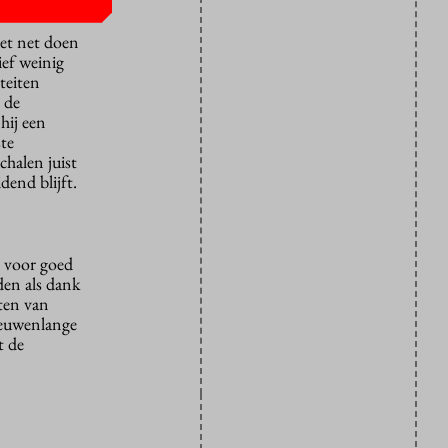
et net doen
ief weinig
iteiten
 de
hij een
ste
chalen juist
dend blijft.
g voor goed
den als dank
aten van
eeuwenlange
t de