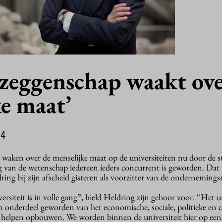
zeggenschap waakt ove
e maat’
14
aken over de menselijke maat op de universiteiten nu door de s
van de wetenschap iedereen ieders concurrent is geworden. Dat 
ng bij zijn afscheid gisteren als voorzitter van de ondernemings
rsiteit is in volle gang”, hield Heldring zijn gehoor voor. “Het un
n onderdeel geworden van het economische, sociale, politieke en c
n helpen opbouwen. We worden binnen de universiteit hier op een