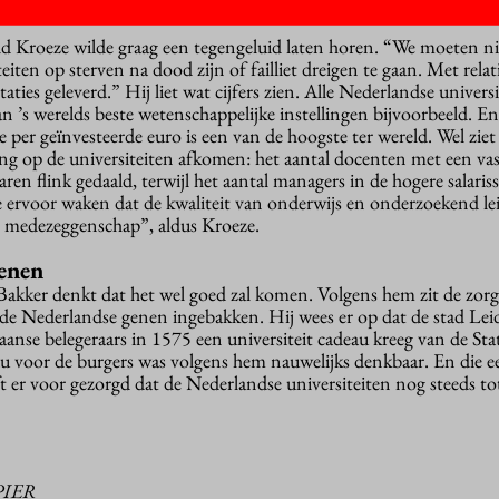
d Kroeze wilde graag een tegengeluid laten horen. “We moeten ni
iten op sterven na dood zijn of failliet dreigen te gaan. Met relat
ties geleverd.” Hij liet wat cijfers zien. Alle Nederlandse univers
an ’s werelds beste wetenschappelijke instellingen bijvoorbeeld. En
 per geïnvesteerde euro is een van de hoogste ter wereld. Wel ziet 
ging op de universiteiten afkomen: het aantal docenten met een va
jaren flink gedaald, terwijl het aantal managers in de hogere salariss
 ervoor waken dat de kwaliteit van onderwijs en onderzoekend lei
e medezeggenschap”, aldus Kroeze.
enen
kker denkt dat het wel goed zal komen. Volgens hem zit de zor
de Nederlandse genen ingebakken. Hij wees er op dat de stad Lei
aanse belegeraars in 1575 een universiteit cadeau kreeg van de St
u voor de burgers was volgens hem nauwelijks denkbaar. En die 
t er voor gezorgd dat de Nederlandse universiteiten nog steeds to
PIER