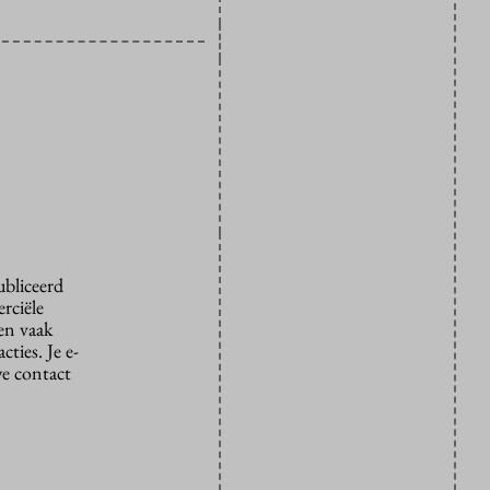
ubliceerd
rciële
den vaak
ties. Je e-
we contact