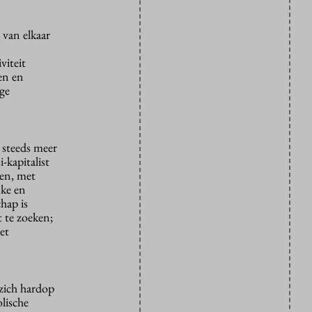
van elkaar
viteit
en en
ge
 steeds meer
-kapitalist
ten, met
jke en
hap is
t te zoeken;
et
zich hardop
olische