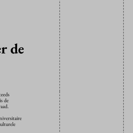
r de
teeds
is de
raad.
iversitaire
ulturele