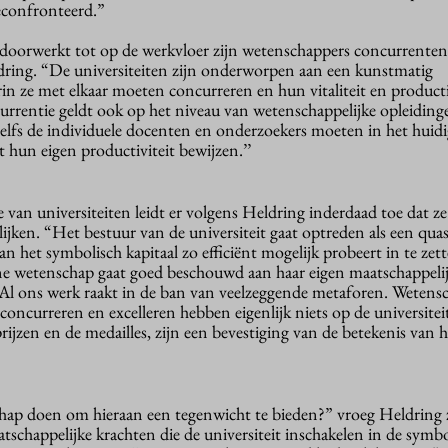
econfronteerd.”
oorwerkt tot op de werkvloer zijn wetenschappers concurrenten 
dring. “De universiteiten zijn onderworpen aan een kunstmatig
in ze met elkaar moeten concurreren en hun vitaliteit en producti
rrentie geldt ook op het niveau van wetenschappelijke opleiding
lfs de individuele docenten en onderzoekers moeten in het huidi
t hun eigen productiviteit bewijzen.’’
van universiteiten leidt er volgens Heldring inderdaad toe dat ze
ijken. “Het bestuur van de universiteit gaat optreden als een quasi
n het symbolisch kapitaal zo efficiënt mogelijk probeert in te zet
ne wetenschap gaat goed beschouwd aan haar eigen maatschappeli
. Al ons werk raakt in de ban van veelzeggende metaforen. Wetensc
n concurreren en excelleren hebben eigenlijk niets op de universitei
rijzen en de medailles, zijn een bevestiging van de betekenis van h
ap doen om hieraan een tegenwicht te bieden?” vroeg Heldring 
tschappelijke krachten die de universiteit inschakelen in de symb