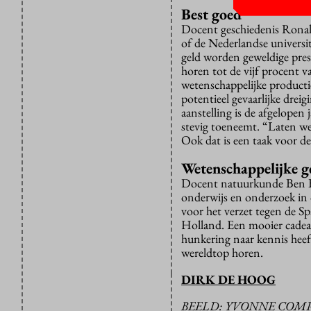
Best goed
Docent geschiedenis Ronal
of de Nederlandse universite
geld worden geweldige presta
horen tot de vijf procent v
wetenschappelijke productie
potentieel gevaarlijke drei
aanstelling is de afgelopen 
stevig toeneemt. “Laten we
Ook dat is een taak voor d
Wetenschappelijke g
Docent natuurkunde Ben Ba
onderwijs en onderzoek in 
voor het verzet tegen de Sp
Holland. Een mooier cadea
hunkering naar kennis heef
wereldtop horen.
DIRK DE HOOG
BEELD: YVONNE COM