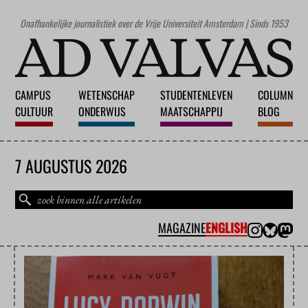
Onafhankelijke journalistiek over de Vrije Universiteit Amsterdam | Sinds 1953
CAMPUS
WETENSCHAP
STUDENTENLEVEN
COLUMN
CULTUUR
ONDERWIJS
MAATSCHAPPIJ
BLOG
7 AUGUSTUS 2026
MAGAZINE
ENGLISH