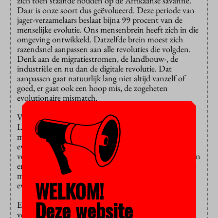
zich toen staande houden op de Afrikaanse savanne.
Daar is onze soort dus geëvolueerd. Deze periode van
jager-verzamelaars beslaat bijna 99 procent van de
menselijke evolutie. Ons mensenbrein heeft zich in die
omgeving ontwikkeld. Datzelfde brein moest zich
razendsnel aanpassen aan alle revoluties die volgden.
Denk aan de migratiestromen, de landbouw-, de
industriële en nu dan de digitale revolutie. Dat
aanpassen gaat natuurlijk lang niet altijd vanzelf of
goed, er gaat ook een hoop mis, de zogeheten
evolutionaire mismatch.
Van Vugt maakt ‘een reis’ van oermeisje Lucy naar
Lady Gaga, popidool én lhbt-activist. Die reis duurt 3
miljoen jaar en dankzij Charles Darwin en de
evolutionaire psychologie zouden we de alledaagse
verschijnselen en onze problemen beter leren begrijpen
en oplossen. In zijn ruim 60 essays kijkt Van Vugt dus
met de bril van Darwin, de vader van de
WELKOM!
evolutietheorie.
Deze website
Een nadeel is dat je het gevoel krijgt dat de auteur heel
veel aanstipt, maar nergens echt de diepte ingaat. Dit