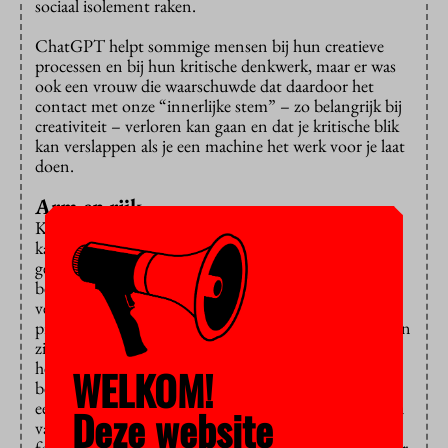
sociaal isolement raken.
ChatGPT helpt sommige mensen bij hun creatieve
processen en bij hun kritische denkwerk, maar er was
ook een vrouw die waarschuwde dat daardoor het
contact met onze “innerlijke stem” – zo belangrijk bij
creativiteit – verloren kan gaan en dat je kritische blik
kan verslappen als je een machine het werk voor je laat
doen.
Arm en rijk
Kansarmere mensen hebben door het internet meer
kansen gekregen, merkte iemand op, dus AI kan meer
gelijkheid brengen. Maar als dingen achter een
betaalmuur verdwijnen, kan AI juist zorgen voor een
verbreding van de kloof tussen arm en rijk. En omdat
programma’s als ChatGPT door mensen gemaakt is en
zich baseert op informatie die mensen wereldwijd op
het internet zetten, is ChatGPT net zo
WELKOM!
bevooroordeeld als die mensen. “Als je dus vraagt om
een bepaalde risicogroep te profileren bij het opsporen
Deze website
van bijvoorbeeld tentamenfraude, heb je kans dat de
focus op dezelfde groepen komt te liggen die ook door