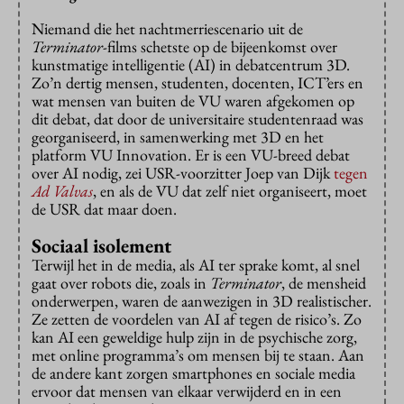
Niemand die het nachtmerriescenario uit de
Terminator
-films schetste op de bijeenkomst over
kunstmatige intelligentie (AI) in debatcentrum 3D.
Zo’n dertig mensen, studenten, docenten, ICT’ers en
wat mensen van buiten de VU waren afgekomen op
dit debat, dat door de universitaire studentenraad was
georganiseerd, in samenwerking met 3D en het
platform VU Innovation. Er is een VU-breed debat
over AI nodig, zei USR-voorzitter Joep van Dijk
tegen
Ad Valvas
, en als de VU dat zelf niet organiseert, moet
de USR dat maar doen.
Sociaal isolement
Terwijl het in de media, als AI ter sprake komt, al snel
gaat over robots die, zoals in
Terminator
, de mensheid
onderwerpen, waren de aanwezigen in 3D realistischer.
Ze zetten de voordelen van AI af tegen de risico’s. Zo
kan AI een geweldige hulp zijn in de psychische zorg,
met online programma’s om mensen bij te staan. Aan
de andere kant zorgen smartphones en sociale media
ervoor dat mensen van elkaar verwijderd en in een