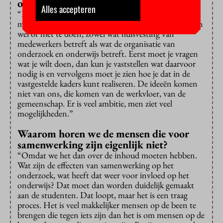
onlosmakelijk aan elkaar verbonden.
Alles accepteren
“Dat klopt, er is niet een volledige vrijheid blijheid
maar er is ademruimte, er kan besloten worden dingen
wel of niet te doen, zowel wat huisvesting van
medewerkers betreft als wat de organisatie van
onderzoek en onderwijs betreft. Eerst moet je vragen
wat je wilt doen, dan kun je vaststellen wat daarvoor
nodig is en vervolgens moet je zien hoe je dat in de
vastgestelde kaders kunt realiseren. De ideeën komen
niet van ons, die komen van de werkvloer, van de
gemeenschap. Er is veel ambitie, men ziet veel
mogelijkheden.”
Waarom horen we de mensen die voor
samenwerking zijn eigenlijk niet?
“Omdat we het dan over de inhoud moeten hebben.
Wat zijn de effecten van samenwerking op het
onderzoek, wat heeft dat weer voor invloed op het
onderwijs? Dat moet dan worden duidelijk gemaakt
aan de studenten. Dat loopt, maar het is een traag
proces. Het is veel makkelijker mensen op de been te
brengen die tegen iets zijn dan het is om mensen op de