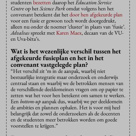
studenten
bezetten
daarop het
Education Service
Centre
op het
Science Park
omdat volgens hen het
convenant betekent dat het
door hen afgekeurde plan
voor een fusie er gewoon toch wordt doorgedrukt,
alleen nu onder de noemer ‘cluster’ in plaats van ‘fusie’.
Advalvas
spreekt met
Karen Maex
, decaan van de VU-
en Uva-bèta’s.
Wat is het wezenlijke verschil tussen het
afgekeurde fusieplan en het in het
convenant vastgelegde plan?
“Het verschil zit ‘m in de aanpak, waarbij niet
bestuurlijke integratie maar onderzoek en onderwijs
centraal staan en waarbij we de betrokken mensen van
de verschillende deeldomeinen vragen om op papier te
zetten wat het voor hen betekent om samen te werken.
Een
bottom-up
aanpak dus, waarbij we per deeldomein
de ambities en plannen ophalen. Het is voor mij heel
belangrijk dat zowel de onderzoekers als de docenten
en de studenten meer betrokken worden om goede
voorstellen te krijgen.”