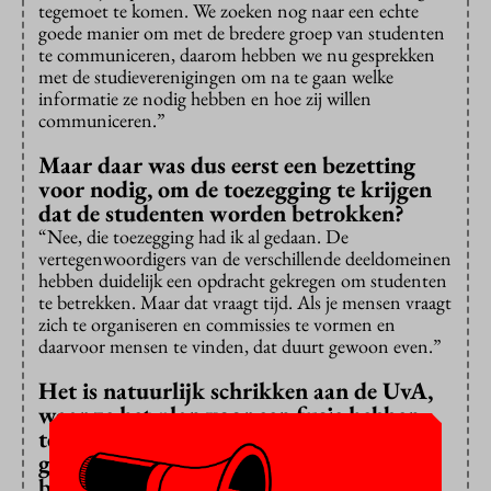
tegemoet te komen. We zoeken nog naar een echte
goede manier om met de bredere groep van studenten
te communiceren, daarom hebben we nu gesprekken
met de studieverenigingen om na te gaan welke
informatie ze nodig hebben en hoe zij willen
communiceren.”
Maar daar was dus eerst een bezetting
voor nodig, om de toezegging te krijgen
dat de studenten worden betrokken?
“Nee, die toezegging had ik al gedaan. De
vertegenwoordigers van de verschillende deeldomeinen
hebben duidelijk een opdracht gekregen om studenten
te betrekken. Maar dat vraagt tijd. Als je mensen vraagt
zich te organiseren en commissies te vormen en
daarvoor mensen te vinden, dat duurt gewoon even.”
Het is natuurlijk schrikken aan de UvA,
waar ze het plan voor een fusie hebben
tegengehouden, om opeens te worden
geconfronteerd met een convenant met
bijlagen die bij het vorige plan hoorden,