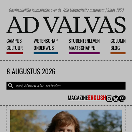
Onafhankelijke journalistiek over de Vrije Universiteit Amsterdam | Sinds 1953
CAMPUS
WETENSCHAP
STUDENTENLEVEN
COLUMN
CULTUUR
ONDERWIJS
MAATSCHAPPIJ
BLOG
8 AUGUSTUS 2026
MAGAZINE
ENGLISH