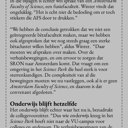
In die bijlagen is echter wel sprake van een
Amsterdam
Faculty of Science
, een fusiefaculteit. Winter vindt dat
ongelukkig. “Het is echt niet de bedoeling om er toch
stiekem die AFS door te drukken.”
“We hebben de conclusie getrokken dat we niet een
geïntegreerde bètafaculteit maken, maar we hebben
ook afgesproken dat we nog steeds graag een sterke
bètacluster willen hebben”, aldus Winter. “Daar
moeten we afspraken over maken. Over de
verhuisbewegingen, en om ervoor te zorgen dat
SRON naar Amsterdam komt. Dat vraagt om een
omgeving in het
Science Park
die heel sterk is voor
sterrenkundigen. De complexiteit van al die
bewegingen moeten we nu vastleggen, ook al is er geen
Amsterdam Faculty of Science
, en daarom is dat
convenant afgesloten.”
Onderwijs blijft hetzelfde
Het onderwijs blijft echter waar het nu is, benadrukt
de collegevoorzitter. “Dus wie onderwijs kreeg in het
Science Park
hoeft niet naar de VU-campus voor
colleges en andersom. De verhuisbewegingen van de