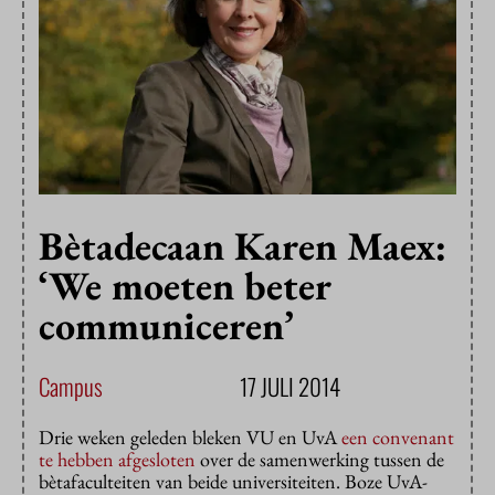
Bètadecaan Karen Maex:
‘We moeten beter
communiceren’
Campus
17 JULI 2014
Drie weken geleden bleken VU en UvA
een convenant
te hebben afgesloten
over de samenwerking tussen de
bètafaculteiten van beide universiteiten. Boze UvA-