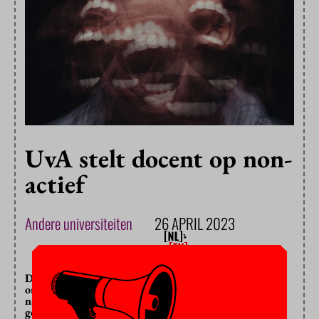
UvA stelt docent op non-
actief
Andere universiteiten
26 APRIL 2023
De Universiteit van Amsterdam (UvA) heeft de
omstreden docent Laurens Buijs op non-actief gesteld,
nadat hij op Twitter een hoogleraar sociologie van
gender en seksualiteit een levensgevaarlijke extremist