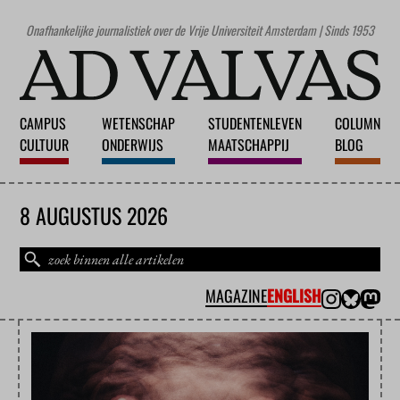
Onafhankelijke journalistiek over de Vrije Universiteit Amsterdam | Sinds 1953
CAMPUS
WETENSCHAP
STUDENTENLEVEN
COLUMN
CULTUUR
ONDERWIJS
MAATSCHAPPIJ
BLOG
8 AUGUSTUS 2026
MAGAZINE
ENGLISH