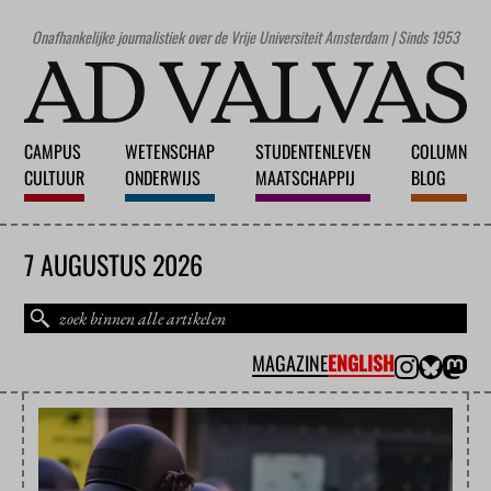
Onafhankelijke journalistiek over de Vrije Universiteit Amsterdam | Sinds 1953
CAMPUS
WETENSCHAP
STUDENTENLEVEN
COLUMN
CULTUUR
ONDERWIJS
MAATSCHAPPIJ
BLOG
7 AUGUSTUS 2026
MAGAZINE
ENGLISH