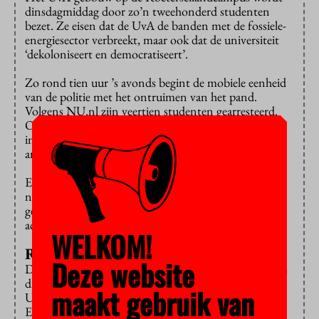
dinsdagmiddag door zo’n tweehonderd studenten
bezet. Ze eisen dat de UvA de banden met de fossiele-
energiesector verbreekt, maar ook dat de universiteit
‘dekoloniseert en democratiseert’.
Zo rond tien uur ’s avonds begint de mobiele eenheid
van de politie met het ontruimen van het pand.
Volgens NU.nl zijn veertien studenten gearresteerd.
Op videobeelden is te zien hoe een demonstrant
ingeklemd tussen twee agenten
meeloopt
naar het
arrestatiebusje.
Een woordvoerder van de UvA
laat
aan
nieuwsplatform Folia weten dat demonstreren in
gebouwen van de universiteit is toegestaan, maar dat
actievoerders er niet mogen overnachten.
WELKOM!
Reeks
Deze website
De Amsterdamse klimaatactie is de laatste in een reeks
die vorige week werd aangekondigd. Aan de
maakt gebruik van
Universiteit Utrecht, TU Delft, TU Eindhoven,
Erasmus Universiteit Rotterdam en Hogeschool Van