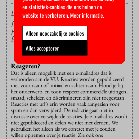
en statistiek-cookies die ons helpen de
Lees ook
website te verbeteren.
Meer informatie
.
Die drie achillespezen zijn er toch maar één
Hoe loopt Lucas? (3)
Alleen noodzakelijke cookies
Geen patat en pizza: op naar het EK
Alles accepteren
Reageren?
Dat is alleen mogelijk met een e-mailadres dat is
verbonden aan de VU. Reacties worden gepubliceerd
met voornaam of initiaal en achternaam. Houd je bij
het onderwerp, en toon respect: commerciële uitingen,
smaad, schelden en discrimineren zijn niet toegestaan.
Reacties met url’s erin worden vaak aangezien voor
spam en dan verwijderd. De redactie gaat niet in
discussie over verwijderde reacties. Je e-mailadres wordt
niet gepubliceerd en delen we niet met derden. We
gebruiken het alleen als we contact met je zouden
willen opnemen over je reactie. Zie ook ons