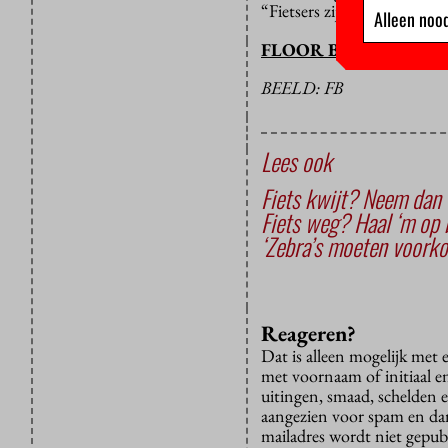
“Fietsers zijn anarchisten d
Alleen nood
FLOOR BAL
BEELD: FB
Lees ook
Fiets kwijt? Neem dan e
Fiets weg? Haal ‘m op b
‘Zebra’s moeten voorko
Reageren?
Dat is alleen mogelijk met
met voornaam of initiaal e
uitingen, smaad, schelden e
aangezien voor spam en dan v
mailadres wordt niet gepub