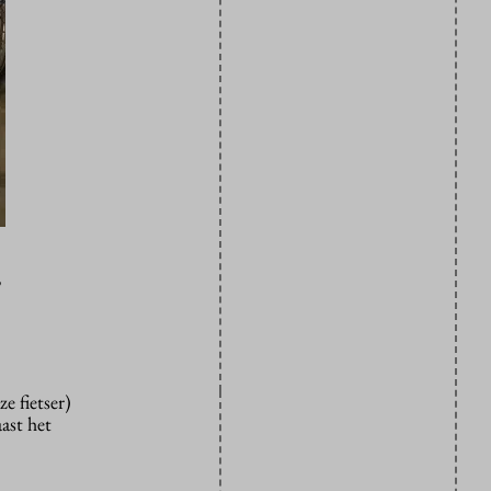
r
e fietser)
aast het