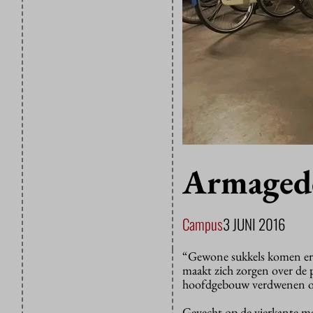
Armagedd
Campus
3 JUNI 2016
“Gewone sukkels komen er n
maakt zich zorgen over de p
hoofdgebouw verdwenen 
Gevecht op de vierkante m