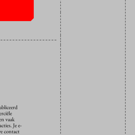
ubliceerd
rciële
den vaak
ties. Je e-
we contact