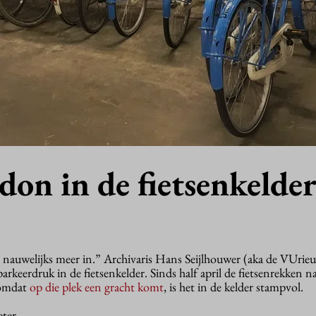
on in de fietsenkelde
auwelijks meer in.” Archivaris Hans Seijlhouwer (aka de VUrieuz
arkeerdruk in de fietsenkelder. Sinds half april de fietsenrekken n
omdat
op die plek een gracht komt
, is het in de kelder stampvol.
eter