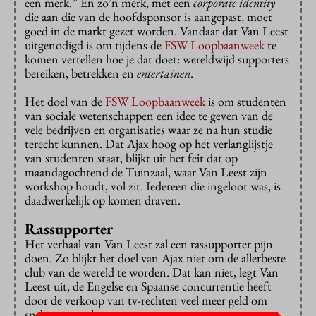
een merk.” En zo’n merk, met een
corporate identity
die aan die van de hoofdsponsor is aangepast, moet
goed in de markt gezet worden. Vandaar dat Van Leest
uitgenodigd is om tijdens de
FSW Loopbaanweek
te
komen vertellen hoe je dat doet: wereldwijd supporters
bereiken, betrekken en
entertainen
.
Het doel van de
FSW Loopbaanweek
is om studenten
van sociale wetenschappen een idee te geven van de
vele bedrijven en organisaties waar ze na hun studie
terecht kunnen. Dat Ajax hoog op het verlanglijstje
van studenten staat, blijkt uit het feit dat op
maandagochtend de Tuinzaal, waar Van Leest zijn
workshop houdt, vol zit. Iedereen die ingeloot was, is
daadwerkelijk op komen draven.
Rassupporter
Het verhaal van Van Leest zal een rassupporter pijn
doen. Zo blijkt het doel van Ajax niet om de allerbeste
club van de wereld te worden. Dat kan niet, legt Van
Leest uit, de Engelse en Spaanse concurrentie heeft
door de verkoop van tv-rechten veel meer geld om
spelers aan te kopen.