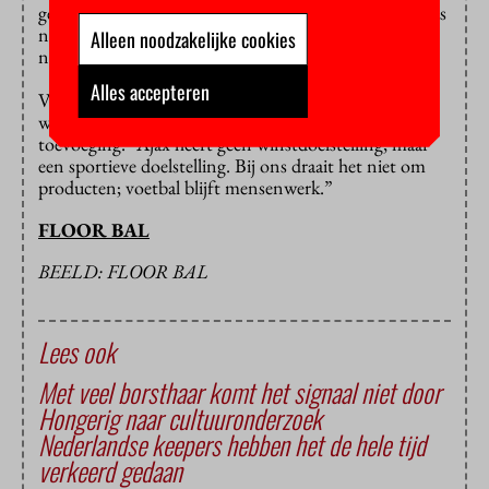
geleden moesten we voor het eerst in tien jaar iemands
naam tijdens de wedstrijd omroepen omdat die man
Alleen noodzakelijke cookies
niet te bereiken was.”
Alles accepteren
Voor de toehoorders die dit te veel
marketing
en te
weinig sport vinden, heeft Van Leest nog één
toevoeging. “Ajax heeft geen winstdoelstelling, maar
een sportieve doelstelling. Bij ons draait het niet om
producten; voetbal blijft mensenwerk.”
FLOOR BAL
BEELD: FLOOR BAL
Lees ook
Met veel borsthaar komt het signaal niet door
Hongerig naar cultuuronderzoek
Nederlandse keepers hebben het de hele tijd
verkeerd gedaan