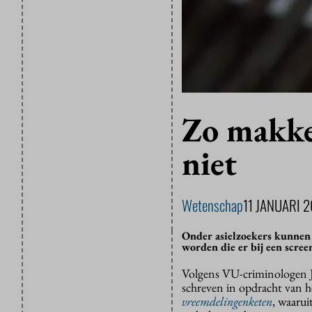
Zo makkel
niet
Wetenschap
11 JANUARI 2
Onder asielzoekers kunnen 
worden die er bij een scree
Volgens VU-criminologen Jo
schreven in opdracht van he
vreemdelingenketen
, waarui