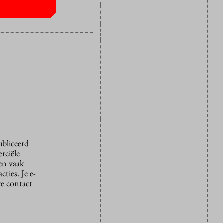
ubliceerd
rciële
den vaak
ties. Je e-
we contact