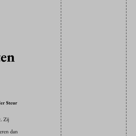
ten
der Steur
. Zij
ceren dan