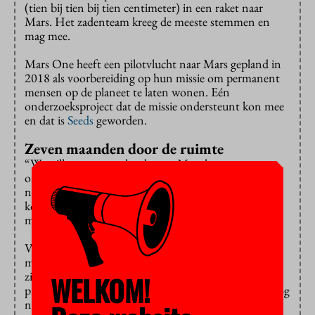
(tien bij tien bij tien centimeter) in een raket naar
Mars. Het zadenteam kreeg de meeste stemmen en
mag mee.
Mars One heeft een pilotvlucht naar Mars gepland in
2018 als voorbereiding op hun missie om permanent
mensen op de planeet te laten wonen. Eén
onderzoeksproject dat de missie ondersteunt kon mee
en dat is
Seeds
geworden.
Zeven maanden door de ruimte
“We willen een aantal zaden op Mars laten
ontkiemen”, legt Van Loon uit. “Welke, dat weten we
nog niet precies. De grootste uitdaging is om er te
komen. De zaden moeten de reis van dik zeven
maanden overleven en vervolgens gaan groeien.”
Van de omstandigheden op Mars hebben de zaadjes
minder last, omdat ze in een afgesloten kas zullen
zitten. “De luchtdichtheid op Mars is maar één
WELKOM!
procent van die op aarde, dus we kunnen de zaden nog
niet echt op Mars zelf laten ontkiemen.” Er was eerst