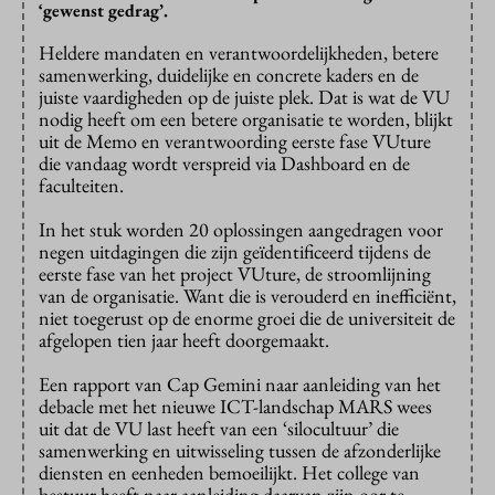
‘gewenst gedrag’.
Heldere mandaten en verantwoordelijkheden, betere
samenwerking, duidelijke en concrete kaders en de
juiste vaardigheden op de juiste plek. Dat is wat de VU
nodig heeft om een betere organisatie te worden, blijkt
uit de Memo en verantwoording eerste fase VUture
die vandaag wordt verspreid via Dashboard en de
faculteiten.
In het stuk worden 20 oplossingen aangedragen voor
negen uitdagingen die zijn geïdentificeerd tijdens de
eerste fase van het project VUture, de stroomlijning
van de organisatie. Want die is verouderd en inefficiënt,
niet toegerust op de enorme groei die de universiteit de
afgelopen tien jaar heeft doorgemaakt.
Een rapport van Cap Gemini naar aanleiding van het
debacle met het nieuwe ICT-landschap MARS wees
uit dat de VU last heeft van een ‘silocultuur’ die
samenwerking en uitwisseling tussen de afzonderlijke
diensten en eenheden bemoeilijkt. Het college van
bestuur heeft naar aanleiding daarvan zijn oor te