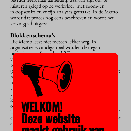
luisteren gelegd op de werkvloer, met zoom- en
inloopsessies en er zijn analyses gemaakt. In de Memo
wordt dat proces nog eens beschreven en wordt het
vervolgpad uitgezet.
Blokkenschema’s
Die Memo leest niet meteen lekker weg. In
organisatiedeskundigentaal worden de negen
uitdagingen geformuleerd (‘Te weinig concrete
vertaling van de strategische prioriteiten naar de
praktijk’; ‘Ontoereikende beschikbaarheid van
(stuur)informatie’, enzovoort. Om die uitdagingen het
hoofd te bieden is er een ‘scope’ van vier
hoofdelementen samengesteld. Samengevat: heldere
verantwoordelijkheden, gewenst gedrag en
vaardigheden, diepgaande samenwerking, duidelijke
kaders. En daar volgen dan weer 20 oplossingen uit,
WELKOM!
onderverdeeld in vier categorieën (‘nu aanpakken’,
‘later aanpakken’, ‘samenbrengen met lopende aanpak’
Deze website
en ‘misschien aanpakken, maar na een probleemanalyse
en verscherping van de scope’). Dit alles weergegeven
maakt gebruik van
in grote blokkenschema’s.