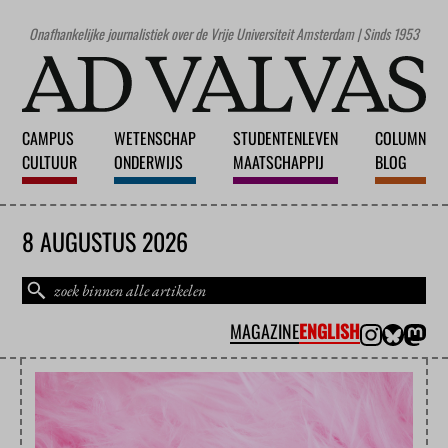
Onafhankelijke journalistiek over de Vrije Universiteit Amsterdam | Sinds 1953
CAMPUS
WETENSCHAP
STUDENTENLEVEN
COLUMN
CULTUUR
ONDERWIJS
MAATSCHAPPIJ
BLOG
8 AUGUSTUS 2026
MAGAZINE
ENGLISH