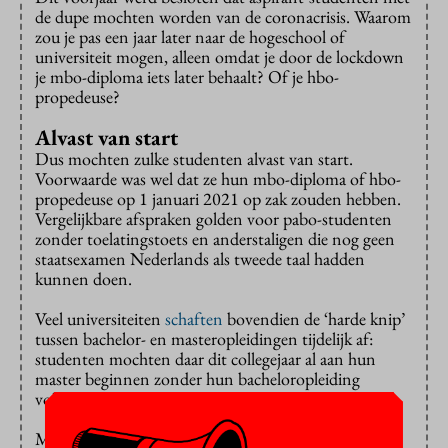
de dupe mochten worden van de coronacrisis. Waarom
zou je pas een jaar later naar de hogeschool of
universiteit mogen, alleen omdat je door de lockdown
je mbo-diploma iets later behaalt? Of je hbo-
propedeuse?
Alvast van start
Dus mochten zulke studenten alvast van start.
Voorwaarde was wel dat ze hun mbo-diploma of hbo-
propedeuse op 1 januari 2021 op zak zouden hebben.
Vergelijkbare afspraken golden voor pabo-studenten
zonder toelatingstoets en anderstaligen die nog geen
staatsexamen Nederlands als tweede taal hadden
kunnen doen.
Veel universiteiten
schaften
bovendien de ‘harde knip’
tussen bachelor- en masteropleidingen tijdelijk af:
studenten mochten daar dit collegejaar al aan hun
master beginnen zonder hun bacheloropleiding
volledig te hebben afgerond.
Maar de crisis duurt voort. Hebben deze studenten