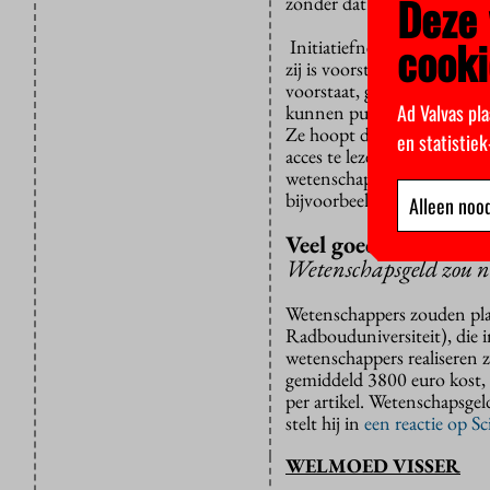
Deze 
zonder dat we daar ooit o
cooki
Initiatiefnemer van de pro
zij is voorstander van open
voorstaat, gaat te snel, vin
Ad Valvas pla
kunnen publiceren in 80% va
Ze hoopt dat het verbod om 
en statistie
acces te lezen zijn en deel
wetenschappelijke artikel
bijvoorbeeld niet vrij zijn
Alleen nood
Veel goedkoper
Wetenschapsgeld zou n
Wetenschappers zouden plan
Radbouduniversiteit), die
wetenschappers realiseren z
gemiddeld 3800 euro kost, t
per artikel. Wetenschapsgel
stelt hij in
een reactie op S
WELMOED VISSER