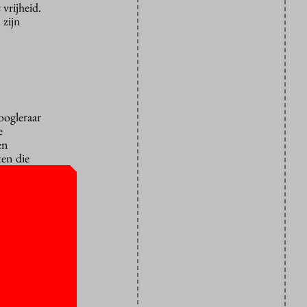
vrijheid.
 zijn
oogleraar
e
en
ten die
et
 meer
n ze hebben
ld deels ook
der stadium
n feit