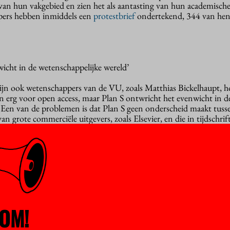
van hun vakgebied en zien het als aantasting van hun academische 
ers hebben inmiddels een
protestbrief
ondertekend, 344 van hen
wicht in de wetenschappelijke wereld’
jn ook wetenschappers van de VU, zoals Matthias Bickelhaupt, h
en erg voor open access, maar Plan S ontwricht het evenwicht in d
 Een van de problemen is dat Plan S geen onderscheid maakt tuss
 van grote commerciële uitgevers, zoals Elsevier, en die in tijdschrif
erenigingen. Die laatste categorie werkt ( in elk geval deels) m
n dergelijke tijdschriften zou volgens Plan S vanaf 2020 ook niet
ijn die vakbladen de beste tijdschriften”, vertelt Bickelhaupt, “e
itsverhouding dan de commerciële bladen, bovendien vloeit dat ge
 worden bijvoorbeeld congressen van betaald.”
OM!
r dat de opstellers van Plan S wetenschappers er niet in een eer
ns na de zomer lag dat plan er en zijn die afspraken een voldonge