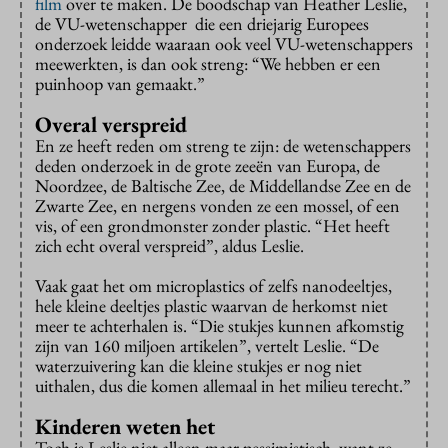
film
over te maken. De boodschap van Heather Leslie,
de VU-wetenschapper die een driejarig Europees
onderzoek leidde waaraan ook veel VU-wetenschappers
meewerkten, is dan ook streng: “We hebben er een
puinhoop van gemaakt.”
Overal verspreid
En ze heeft reden om streng te zijn: de wetenschappers
deden onderzoek in de grote zeeën van Europa, de
Noordzee, de Baltische Zee, de Middellandse Zee en de
Zwarte Zee, en nergens vonden ze een mossel, of een
vis, of een grondmonster zonder plastic. “Het heeft
zich echt overal verspreid”, aldus Leslie.
Vaak gaat het om microplastics of zelfs nanodeeltjes,
hele kleine deeltjes plastic waarvan de herkomst niet
meer te achterhalen is. “Die stukjes kunnen afkomstig
zijn van 160 miljoen artikelen”, vertelt Leslie. “De
waterzuivering kan die kleine stukjes er nog niet
uithalen, dus die komen allemaal in het milieu terecht.”
Kinderen weten het
Toch is Leslie niet alleen maar pessimistisch, want ze